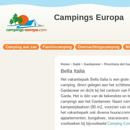
Campings Europa
Camping aan zee
Familiecamping
Overnachtingscamping
Mi
Home
»
Italië
»
Gardameer
»
Peschiera del Ga
Bella Italia
Het vakantiepark Bella Italia is een grote 
camping, direct gelegen aan het schitter
Gardameer en dicht bij het centrum van 
Garda. Het is één van de bekendste en b
campings aan het Gardameer. Naast rui
kampeerplaatsen (90 m2, voorzien van st
het vakantiepark ook diverse huuraccom
appartementen, bungalows, stacaravans e
voorboeken bij bijvoorbeeld
Camping Con