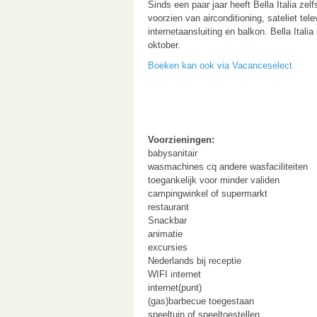
Sinds een paar jaar heeft Bella Italia ze
voorzien van airconditioning, sateliet tele
internetaansluiting en balkon. Bella Itali
oktober.
Boeken kan ook via Vacanceselect
Voorzieningen:
babysanitair
wasmachines cq andere wasfaciliteiten
toegankelijk voor minder validen
campingwinkel of supermarkt
restaurant
Snackbar
animatie
excursies
Nederlands bij receptie
WIFI internet
internet(punt)
(gas)barbecue toegestaan
speeltuin of speeltoestellen