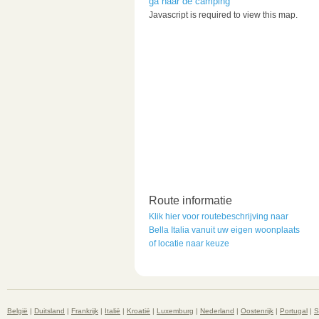
ga naar de camping
Javascript is required to view this map.
Route informatie
Klik hier voor routebeschrijving naar
Bella Italia vanuit uw eigen woonplaats
of locatie naar keuze
België
|
Duitsland
|
Frankrijk
|
Italië
|
Kroatië
|
Luxemburg
|
Nederland
|
Oostenrijk
|
Portugal
|
S