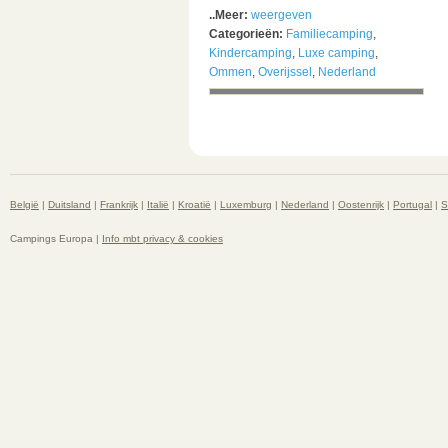
..Meer:
weergeven
Categorieën:
Familiecamping
,
Kindercamping
,
Luxe camping
,
Ommen
,
Overijssel
,
Nederland
België
|
Duitsland
|
Frankrijk
|
Italië
|
Kroatië
|
Luxemburg
|
Nederland
|
Oostenrijk
|
Portugal
|
S
Campings Europa |
Info mbt privacy & cookies