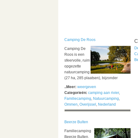
Camping De Roos
C
De
Camping De
C
Roos is een
B
sfeervolle, ruim
opgezette
natuurcamping
(27 ha, 285 plaatsen), bijzonder
..Meer:
weergeven
Categorieën:
camping aan rivier
,
Familiecamping
,
Natuurcamping
,
Ommen
,
Overijssel
,
Nederland
Beerze Bulten
Familiecamping
Beerze Bulten,