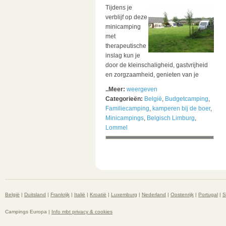
Tijdens je
verblijf op deze
minicamping
met
therapeutische
inslag kun je
door de kleinschaligheid, gastvrijheid
en zorgzaamheid, genieten van je
..Meer:
weergeven
Categorieën:
België
,
Budgetcamping
,
Familiecamping
,
kamperen bij de boer
,
Minicampings
,
Belgisch Limburg
,
Lommel
België
|
Duitsland
|
Frankrijk
|
Italië
|
Kroatië
|
Luxemburg
|
Nederland
|
Oostenrijk
|
Portugal
|
S
Campings Europa |
Info mbt privacy & cookies