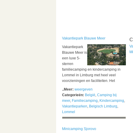
Vakantiepark Blauwe Meer
C
V
Vakantiepark
M
Blauwe Meer is
een luxe 5-
sterren
familiecamping en kindercamping in
Lommel in Limburg met heel veel
voorzieningen en faciliteiten. Het
..Meer:
weergeven
Categorieën:
België
,
Camping bij
meer
,
Familiecamping
,
Kindercamping
,
Vakantieparken
,
Belgisch Limburg
,
Lommel
Minicamping Sjorovo