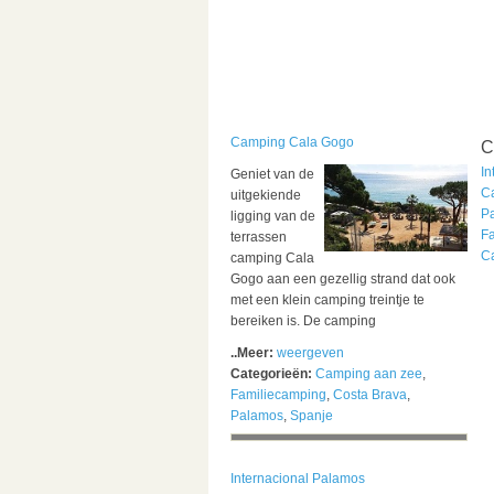
Camping Cala Gogo
C
In
Geniet van de
C
uitgekiende
P
ligging van de
F
terrassen
C
camping Cala
Gogo aan een gezellig strand dat ook
met een klein camping treintje te
bereiken is. De camping
..Meer:
weergeven
Categorieën:
Camping aan zee
,
Familiecamping
,
Costa Brava
,
Palamos
,
Spanje
Internacional Palamos