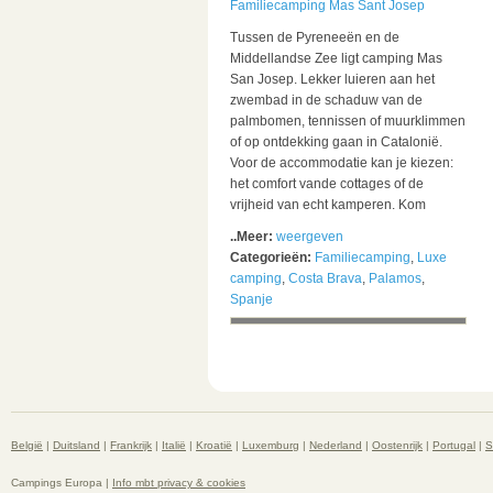
Familiecamping Mas Sant Josep
Tussen de Pyreneeën en de
Middellandse Zee ligt camping Mas
San Josep. Lekker luieren aan het
zwembad in de schaduw van de
palmbomen, tennissen of muurklimmen
of op ontdekking gaan in Catalonië.
Voor de accommodatie kan je kiezen:
het comfort vande cottages of de
vrijheid van echt kamperen. Kom
..Meer:
weergeven
Categorieën:
Familiecamping
,
Luxe
camping
,
Costa Brava
,
Palamos
,
Spanje
België
|
Duitsland
|
Frankrijk
|
Italië
|
Kroatië
|
Luxemburg
|
Nederland
|
Oostenrijk
|
Portugal
|
S
Campings Europa |
Info mbt privacy & cookies