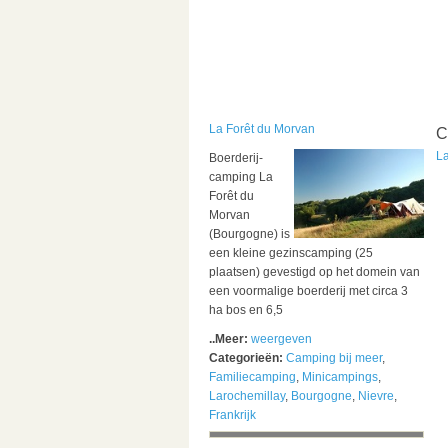
La Forêt du Morvan
C
L
Boerderij-
camping La
Forêt du
Morvan
(Bourgogne) is
een kleine gezinscamping (25
plaatsen) gevestigd op het domein van
een voormalige boerderij met circa 3
ha bos en 6,5
..Meer:
weergeven
Categorieën:
Camping bij meer
,
Familiecamping
,
Minicampings
,
Larochemillay
,
Bourgogne
,
Nievre
,
Frankrijk