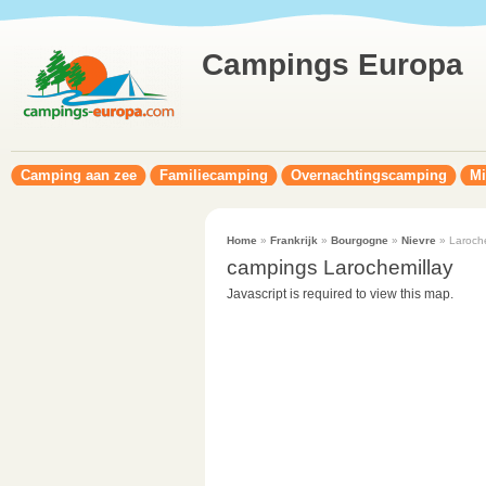
Campings Europa
Camping aan zee
Familiecamping
Overnachtingscamping
Mi
Home
»
Frankrijk
»
Bourgogne
»
Nievre
» Laroche
campings Larochemillay
Javascript is required to view this map.