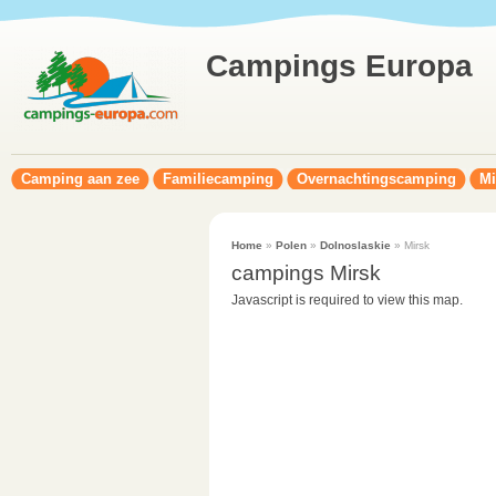
Campings Europa
Camping aan zee
Familiecamping
Overnachtingscamping
Mi
Home
»
Polen
»
Dolnoslaskie
» Mirsk
campings Mirsk
Javascript is required to view this map.