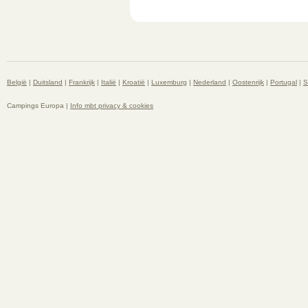
België
|
Duitsland
|
Frankrijk
|
Italië
|
Kroatië
|
Luxemburg
|
Nederland
|
Oostenrijk
|
Portugal
|
S
Campings Europa |
Info mbt privacy & cookies