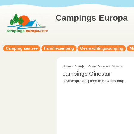
Campings Europa
Camping aan zee
Familiecamping
Overnachtingscamping
Mi
Home
»
Spanje
»
Costa Dorada
» Ginestar
campings Ginestar
Javascript is required to view this map.