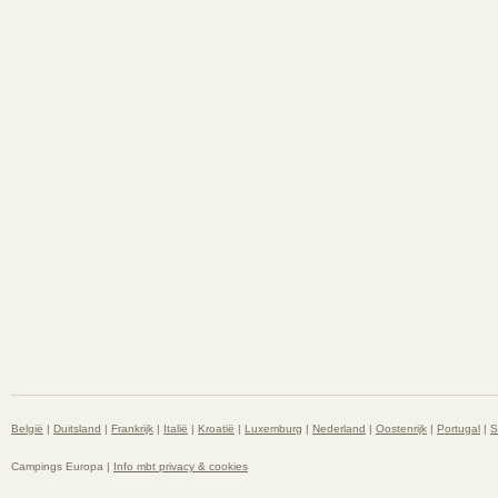
België
|
Duitsland
|
Frankrijk
|
Italië
|
Kroatië
|
Luxemburg
|
Nederland
|
Oostenrijk
|
Portugal
|
S
Campings Europa |
Info mbt privacy & cookies