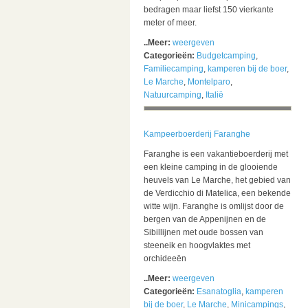
bedragen maar liefst 150 vierkante
meter of meer.
..Meer:
weergeven
Categorieën:
Budgetcamping
,
Familiecamping
,
kamperen bij de boer
,
Le Marche
,
Montelparo
,
Natuurcamping
,
Italië
Kampeerboerderij Faranghe
Faranghe is een vakantieboerderij met
een kleine camping in de glooiende
heuvels van Le Marche, het gebied van
de Verdicchio di Matelica, een bekende
witte wijn. Faranghe is omlijst door de
bergen van de Appenijnen en de
Sibillijnen met oude bossen van
steeneik en hoogvlaktes met
orchideeën
..Meer:
weergeven
Categorieën:
Esanatoglia
,
kamperen
bij de boer
,
Le Marche
,
Minicampings
,