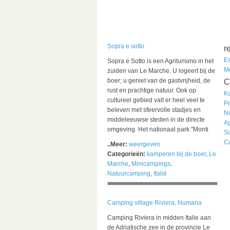
Sopra e sotto
r
E
Sopra e Sotto is een Agriturismo in het
M
zuiden van Le Marche. U logeert bij de
boer; u geniet van de gastvrijheid, de
C
rust en prachtige natuur. Ook op
K
cultureel gebied valt er heel veel te
Po
beleven met sfeervolle stadjes en
N
middeleeuwse steden in de directe
A
omgeving. Het nationaal park ''Monti
So
C
..Meer:
weergeven
Categorieën:
kamperen bij de boer
,
Le
Marche
,
Minicampings
,
Natuurcamping
,
Italië
Camping village Riviera, Numana
Camping Riviera in midden Italie aan
de Adriatische zee in de provincie Le