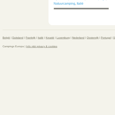
Natuurcamping
,
Italië
België
|
Duitsland
|
Frankrijk
|
Italië
|
Kroatië
|
Luxemburg
|
Nederland
|
Oostenrijk
|
Portugal
|
S
Campings Europa |
Info mbt privacy & cookies