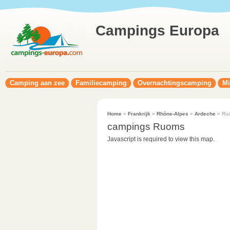
Campings Europa
Camping aan zee
Familiecamping
Overnachtingscamping
Mi
Home
»
Frankrijk
»
Rhône-Alpes
»
Ardeche
» Ru
campings Ruoms
Javascript is required to view this map.