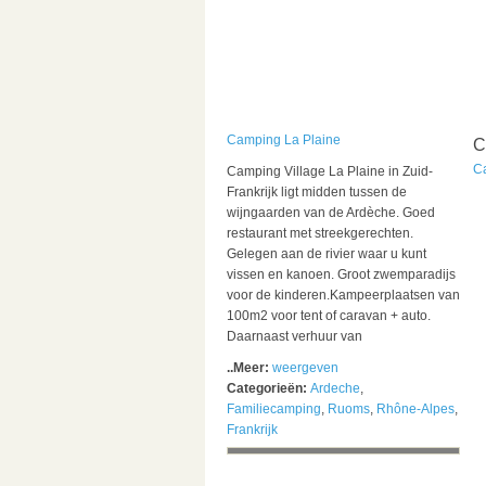
Camping La Plaine
C
C
Camping Village La Plaine in Zuid-
Frankrijk ligt midden tussen de
wijngaarden van de Ardèche. Goed
restaurant met streekgerechten.
Gelegen aan de rivier waar u kunt
vissen en kanoen. Groot zwemparadijs
voor de kinderen.Kampeerplaatsen van
100m2 voor tent of caravan + auto.
Daarnaast verhuur van
..Meer:
weergeven
Categorieën:
Ardeche
,
Familiecamping
,
Ruoms
,
Rhône-Alpes
,
Frankrijk