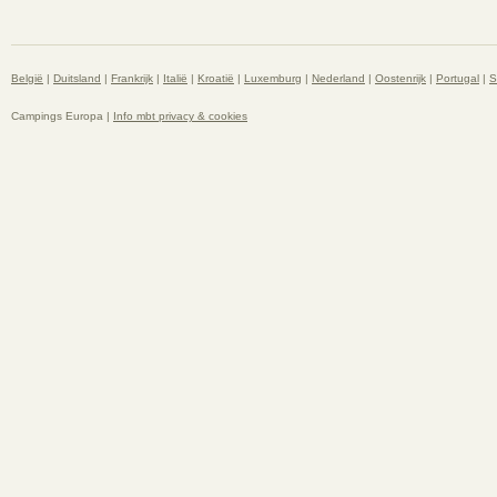
België
|
Duitsland
|
Frankrijk
|
Italië
|
Kroatië
|
Luxemburg
|
Nederland
|
Oostenrijk
|
Portugal
|
S
Campings Europa |
Info mbt privacy & cookies