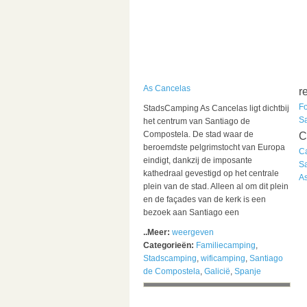
As Cancelas
r
F
StadsCamping As Cancelas ligt dichtbij
S
het centrum van Santiago de
Compostela. De stad waar de
C
beroemdste pelgrimstocht van Europa
C
eindigt, dankzij de imposante
S
kathedraal gevestigd op het centrale
A
plein van de stad. Alleen al om dit plein
en de façades van de kerk is een
bezoek aan Santiago een
..Meer:
weergeven
Categorieën:
Familiecamping
,
Stadscamping
,
wificamping
,
Santiago
de Compostela
,
Galicië
,
Spanje