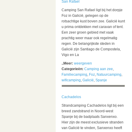
San Rafael
Camping San Rafael ligt bij het dorpje
Foz in Galicië, gelegen op de
rotsachtige kust boven zee. Galicië kunt
u prima ontdekken met caravan of tent.
Een zeer groen gebied met vaak
prachtig weer maar ook regelmatig
regen. De belangrijkste steden in
Galicië zijn Santiago de Compostela,
Vigo en La
..Meer:
weergeven
Categorieën:
Camping aan zee
,
Familiecamping
,
Foz
,
Natuurcamping
,
wificamping
,
Galicië
,
Spanje
Cachadelos
Strandcamping Cachadelos ligt bij een
breed zandstrand in Noord-west
Spanje bij de badplaats Sanxenxo.
Hier zijn de meest exclusieve stranden
van Galicië te vinden, Sanxenxo heeft