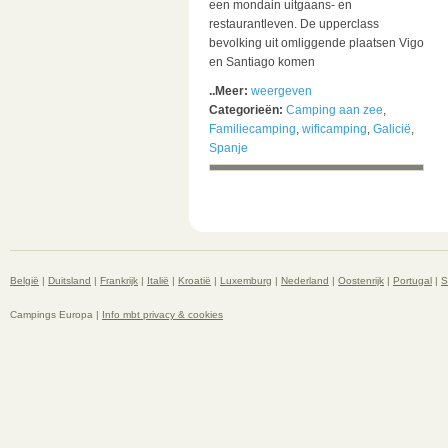
een mondain uitgaans- en
restaurantleven. De upperclass
bevolking uit omliggende plaatsen Vigo
en Santiago komen
..Meer:
weergeven
Categorieën:
Camping aan zee
,
Familiecamping
,
wificamping
,
Galicië
,
Spanje
België
|
Duitsland
|
Frankrijk
|
Italië
|
Kroatië
|
Luxemburg
|
Nederland
|
Oostenrijk
|
Portugal
|
S
Campings Europa |
Info mbt privacy & cookies