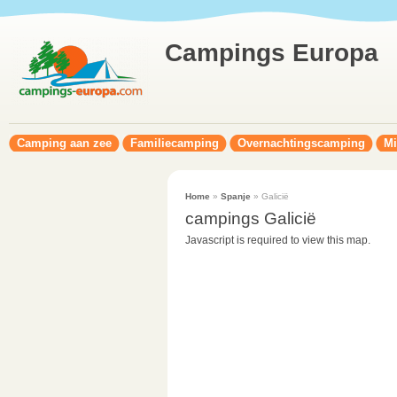
Campings Europa
Camping aan zee
Familiecamping
Overnachtingscamping
Mi
Home
»
Spanje
» Galicië
campings Galicië
Javascript is required to view this map.