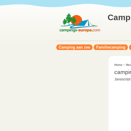
Camp
Camping aan zee
Familiecamping
Home
»
Ned
campi
Javascript