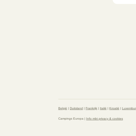
België
|
Duitsland
|
Frankrijk
|
Italië
|
Kroatië
|
Luxembu
Campings Europa |
Info mbt privacy & cookies