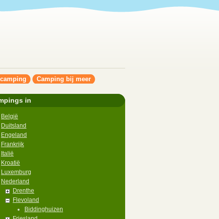
ncamping
Camping bij meer
mpings in
België
Duitsland
Engeland
Frankrijk
Italië
Kroatië
Luxemburg
Nederland
Drenthe
Flevoland
Biddinghuizen
Friesland