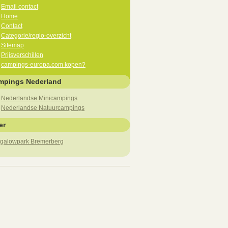
Email contact
Home
Contact
Categorie/regio-overzicht
Sitemap
Prijsverschillen
campings-europa.com kopen?
mpings Nederland
Nederlandse Minicampings
Nederlandse Natuurcampings
er
galowpark Bremerberg