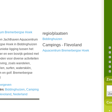
rum Bremerbergse Hoek
regio/plaatsen
Biddinghuizen
n Jachthaven Aquacentrum
gse Hoek in Biddinghuizen
Campings - Flevoland
unieke ligging tussen het
Aquacentrum Bremerbergse Hoek
r en een bosrijk gebied met
den voor diverse activiteiten
eving, zoals wandelen,
ilen, surfen, waterskiën,
n en golf. Bremerbergse
t
Zo
ergeven
eën:
Biddinghuizen
,
Camping
levoland
,
Nederland
Con