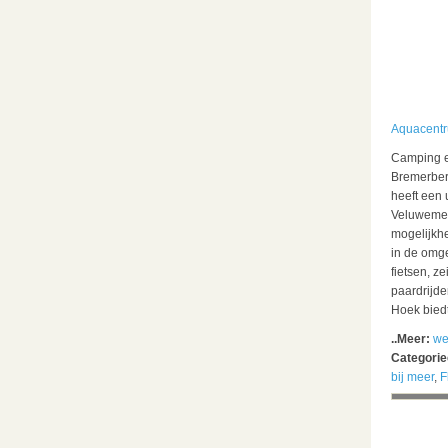
Aquacent
Camping e
Bremerber
heeft een 
Veluwemee
mogelijkhe
in de omg
fietsen, ze
paardrijde
Hoek bied
..Meer:
we
Categori
bij meer
,
F