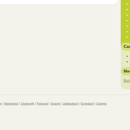
Ca
Me
Bun
rg
|
Nederland
|
Oostenrijk
|
Portugal
|
Spanje
|
Zwitserland
|
Engeland
|
Overige