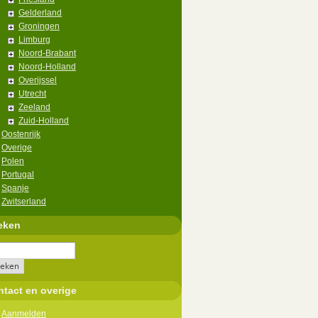
Gelderland
Groningen
Limburg
Noord-Brabant
Noord-Holland
Overijssel
Utrecht
Zeeland
Zuid-Holland
Oostenrijk
Overige
Polen
Portugal
Spanje
Zwitserland
eken
tact en overige
Aanmelden