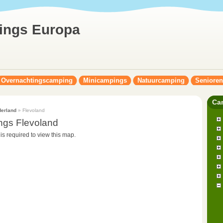
ings Europa
Overnachtingscamping
Minicampings
Natuurcamping
Seniore
Ca
erland
» Flevoland
ngs Flevoland
 is required to view this map.