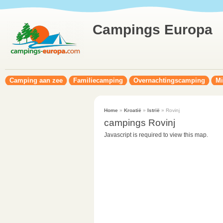
Campings Europa
Camping aan zee
Familiecamping
Overnachtingscamping
Mi
Home
»
Kroatië
»
Istrië
» Rovinj
campings Rovinj
Javascript is required to view this map.