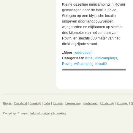
Kleine gezellige minicamping in Rovinj
gemanaged door de familie Zovic.
Gelegen op een idyllische locatie
omgeven door landbouwvelden,
wijngaarden en olijfbomen op slechts
drie kilometer van het centrum van
Rovinj en slechts 600 meter van het
dichtstbijzijnde strand.
..Meer:
weergeven
Categorieën:
Istrië
,
Minicampings
,
Rovinj
,
wificamping
,
Kroatië
België
|
Duitsland
|
Frankrijk
|
Italië
|
Kroatië
|
Luxemburg
|
Nederland
|
Oostenrijk
|
Portugal
|
S
Campings Europa |
Info mbt privacy & cookies