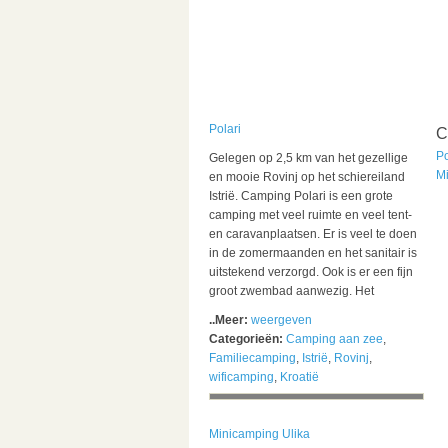
Polari
C
Po
Gelegen op 2,5 km van het gezellige
M
en mooie Rovinj op het schiereiland
Istrië. Camping Polari is een grote
camping met veel ruimte en veel tent-
en caravanplaatsen. Er is veel te doen
in de zomermaanden en het sanitair is
uitstekend verzorgd. Ook is er een fijn
groot zwembad aanwezig. Het
..Meer:
weergeven
Categorieën:
Camping aan zee
,
Familiecamping
,
Istrië
,
Rovinj
,
wificamping
,
Kroatië
Minicamping Ulika