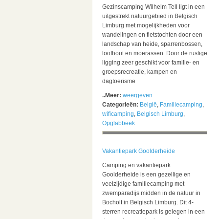
Gezinscamping Wilhelm Tell ligt in een
uitgestrekt natuurgebied in Belgisch
Limburg met mogelijkheden voor
wandelingen en fietstochten door een
landschap van heide, sparrenbossen,
loofhout en moerassen. Door de rustige
ligging zeer geschikt voor familie- en
groepsrecreatie, kampen en
dagtoerisme
..Meer:
weergeven
Categorieën:
België
,
Familiecamping
,
wificamping
,
Belgisch Limburg
,
Opglabbeek
Vakantiepark Goolderheide
Camping en vakantiepark
Goolderheide is een gezellige en
veelzijdige familiecamping met
zwemparadijs midden in de natuur in
Bocholt in Belgisch Limburg. Dit 4-
sterren recreatiepark is gelegen in een