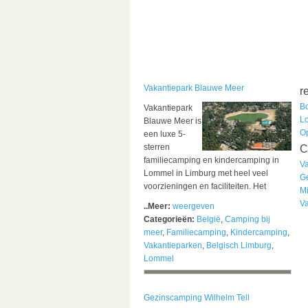
Vakantiepark Blauwe Meer
r
B
Vakantiepark
L
Blauwe Meer is
O
een luxe 5-
sterren
C
familiecamping en kindercamping in
V
Lommel in Limburg met heel veel
G
voorzieningen en faciliteiten. Het
M
V
..Meer:
weergeven
Categorieën:
België
,
Camping bij
meer
,
Familiecamping
,
Kindercamping
,
Vakantieparken
,
Belgisch Limburg
,
Lommel
Gezinscamping Wilhelm Tell