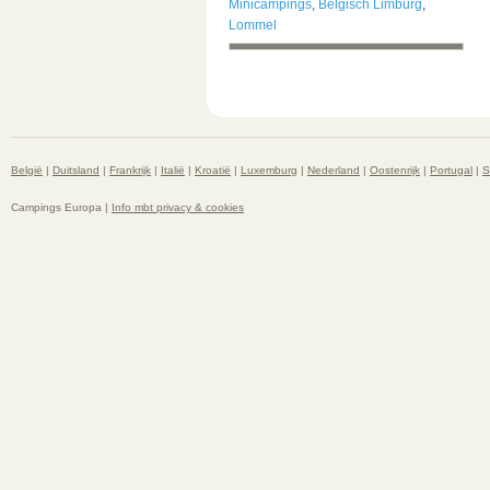
Minicampings
,
Belgisch Limburg
,
Lommel
België
|
Duitsland
|
Frankrijk
|
Italië
|
Kroatië
|
Luxemburg
|
Nederland
|
Oostenrijk
|
Portugal
|
S
Campings Europa |
Info mbt privacy & cookies