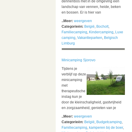
dennenbos met in de omgeving een
landschap van vennen, heide, beken
en bossen. Er is hier van
..Meer:
weergeven
Categorieën:
België
,
Bocholt
,
Familiecamping
,
Kindercamping
,
Luxe
camping
,
Vakantieparken
,
Belgisch
Limburg
Minicamping Sjorovo
Tijdens je
verblijf op deze
minicamping
met
therapeutische
inslag kun je
door de kleinschaligheid, gastvrijheid
en zorgzaamheid, genieten van je
..Meer:
weergeven
Categorieën:
België
,
Budgetcamping
,
Familiecamping
,
kamperen bij de boer
,