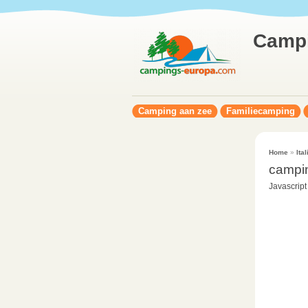
Camp
Camping aan zee
Familiecamping
Home
»
Ital
campi
Javascript