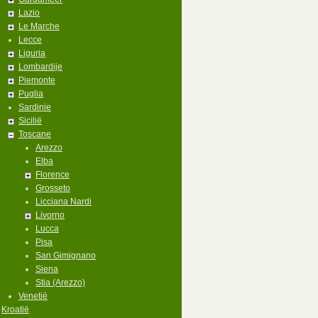
Lazio
Le Marche
Lecce
Liguria
Lombardije
Piemonte
Puglia
Sardinie
Sicilië
Toscane
Arezzo
Elba
Florence
Grosseto
Licciana Nardi
Livorno
Lucca
Pisa
San Gimignano
Siena
Stia (Arezzo)
Venetië
Kroatië