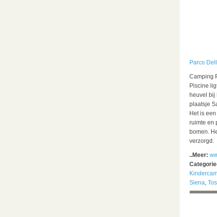
Parco Dell
Camping P
Piscine li
heuvel bij
plaatsje S
Het is een
ruimte en 
bomen. Het
verzorgd.
..Meer:
we
Categori
Kinderca
Siena
,
To