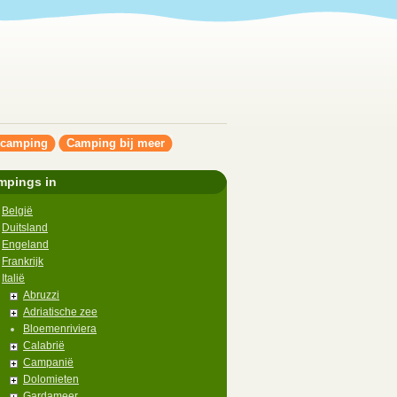
ncamping
Camping bij meer
mpings in
België
Duitsland
Engeland
Frankrijk
Italië
Abruzzi
Adriatische zee
Bloemenriviera
Calabrië
Campanië
Dolomieten
Gardameer