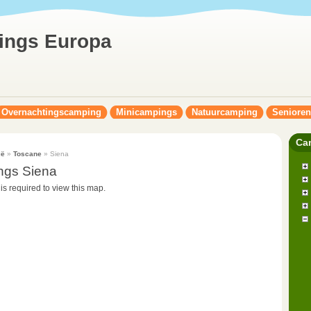
ings Europa
Overnachtingscamping
Minicampings
Natuurcamping
Seniore
Ca
ië
»
Toscane
» Siena
ngs Siena
 is required to view this map.