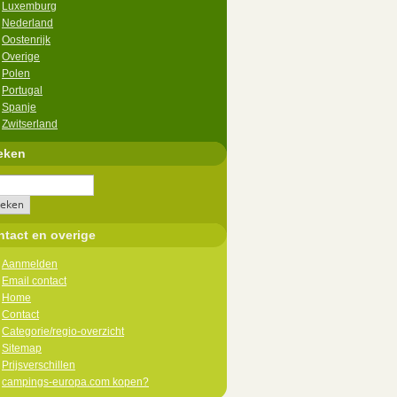
Luxemburg
Nederland
Oostenrijk
Overige
Polen
Portugal
Spanje
Zwitserland
eken
tact en overige
Aanmelden
Email contact
Home
Contact
Categorie/regio-overzicht
Sitemap
Prijsverschillen
campings-europa.com kopen?