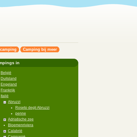
ncamping
Camping bij meer
mpings in
België
Duitsland
Engeland
Frankrijk
Italië
Abruzzi
Roseto degli Abruzzi
penne
Adriatische zee
Bloemenriviera
Calabrië
Campanië