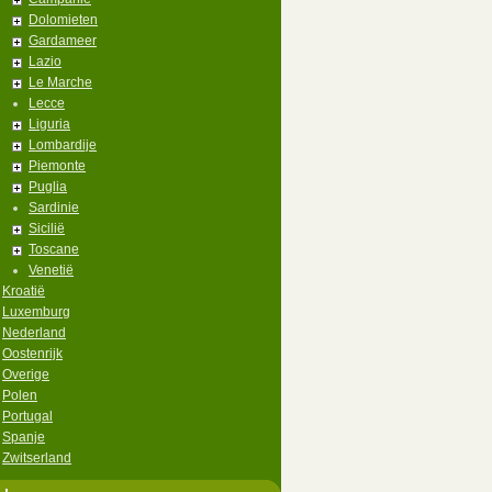
Dolomieten
Gardameer
Lazio
Le Marche
Lecce
Liguria
Lombardije
Piemonte
Puglia
Sardinie
Sicilië
Toscane
Venetië
Kroatië
Luxemburg
Nederland
Oostenrijk
Overige
Polen
Portugal
Spanje
Zwitserland