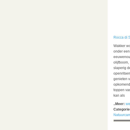
Rocca di S
Wakker w
onder een
eeuweno
olijfboom,
slaperig d
openritse
genieten v
opkomende
toppen van
kan als
..Meer:
we
Categori
Natuurca