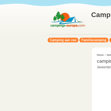
Camp
Camping aan zee
Familiecamping
Home
»
Ital
campi
Javascript