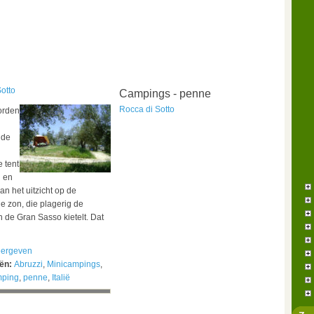
otto
Campings - penne
Rocca di Sotto
orden
ude
e tent
n en
an het uitzicht op de
 zon, die plagerig de
 de Gran Sasso kietelt. Dat
ergeven
eën:
Abruzzi
,
Minicampings
,
mping
,
penne
,
Italië