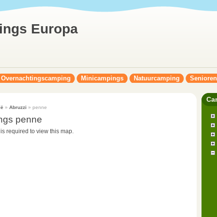
ings Europa
Overnachtingscamping
Minicampings
Natuurcamping
Seniore
Ca
ië
»
Abruzzi
» penne
ngs penne
 is required to view this map.