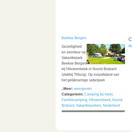
Beekse Bergen
C
B
Gezelligheid
en avontuur op
Vakantiepark
Beekse Bergen
bij Hilvarenbeek‎ in Noord-Brabant
(vlakbij Tilburg). Op loopafstand van
het gelijknamige safaripark
..Meer:
weergeven
Categorieën:
Camping bij meer
,
Familiecamping
,
Hilvarenbeek‎
,
Noord-
Brabant
,
Vakantieparken
,
Nederland