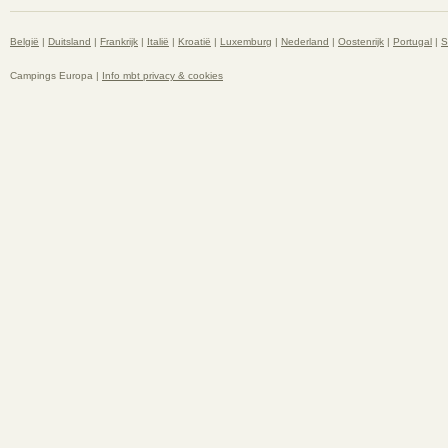
België
|
Duitsland
|
Frankrijk
|
Italië
|
Kroatië
|
Luxemburg
|
Nederland
|
Oostenrijk
|
Portugal
|
S
Campings Europa |
Info mbt privacy & cookies