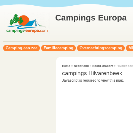
Campings Europa
Camping aan zee
Familiecamping
Overnachtingscamping
Mi
Home
»
Nederland
»
Noord-Brabant
» Hilvarenbeek
campings Hilvarenbeek‎
Javascript is required to view this map.