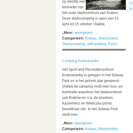
op slechts vier
C
kilometer van
K
het oude stadscentrum van Krakau.
Deze stadscamping is open van 15
april tot 15 oktober. Vlakbij
..Meer:
weergeven
Categorieën:
Krakau
,
Małopolskie
,
Stadscamping
,
wificamping
,
Polen
Camping Krakowianka
Het Sport and Recreatiecentrum
Krakowianka is gelegen in het Solway
Park en is het gehele jaar geopend.
Vlakbij de camping vindt men bus- en
tramhalte waardoor het stadscentrum
van Kraków en o.a. de plaatsen
Kaziemierz en Wieliczka prima
bereikbaar zijn. In het Solway Park
vindt men
..Meer:
weergeven
Categorieën:
Krakau
,
Małopolskie
,