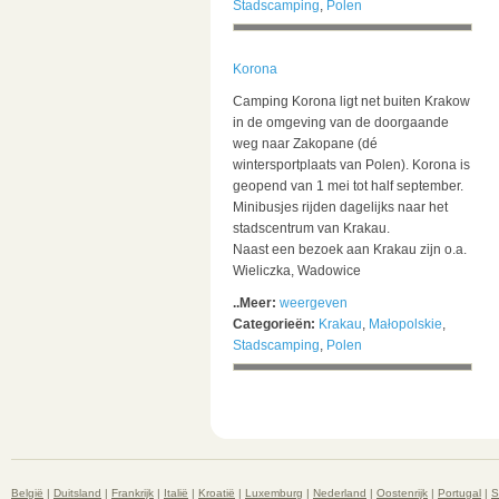
Stadscamping
,
Polen
Korona
Camping Korona ligt net buiten Krakow
in de omgeving van de doorgaande
weg naar Zakopane (dé
wintersportplaats van Polen). Korona is
geopend van 1 mei tot half september.
Minibusjes rijden dagelijks naar het
stadscentrum van Krakau.
Naast een bezoek aan Krakau zijn o.a.
Wieliczka, Wadowice
..Meer:
weergeven
Categorieën:
Krakau
,
Małopolskie
,
Stadscamping
,
Polen
België
|
Duitsland
|
Frankrijk
|
Italië
|
Kroatië
|
Luxemburg
|
Nederland
|
Oostenrijk
|
Portugal
|
S