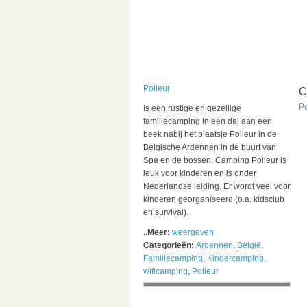
Polleur
C
Po
Is een rustige en gezellige
familiecamping in een dal aan een
beek nabij het plaatsje Polleur in de
Belgische Ardennen in de buurt van
Spa en de bossen. Camping Polleur is
leuk voor kinderen en is onder
Nederlandse leiding. Er wordt veel voor
kinderen georganiseerd (o.a. kidsclub
en survival).
..Meer:
weergeven
Categorieën:
Ardennen
,
België
,
Familiecamping
,
Kindercamping
,
wificamping
,
Polleur