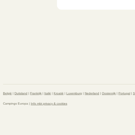
België
|
Duitsland
|
Frankrijk
|
Italië
|
Kroatië
|
Luxemburg
|
Nederland
|
Oostenrijk
|
Portugal
|
S
Campings Europa |
Info mbt privacy & cookies