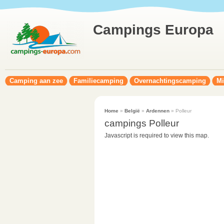
Campings Europa
Camping aan zee
Familiecamping
Overnachtingscamping
Mi
Home
»
België
»
Ardennen
» Polleur
campings Polleur
Javascript is required to view this map.