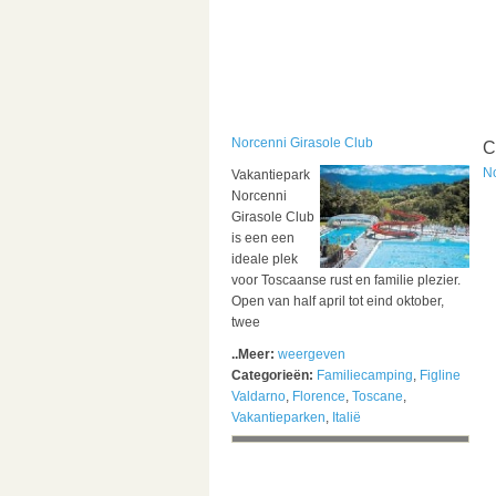
Norcenni Girasole Club
C
No
Vakantiepark
Norcenni
Girasole Club
is een een
ideale plek
voor Toscaanse rust en familie plezier.
Open van half april tot eind oktober,
twee
..Meer:
weergeven
Categorieën:
Familiecamping
,
Figline
Valdarno
,
Florence
,
Toscane
,
Vakantieparken
,
Italië