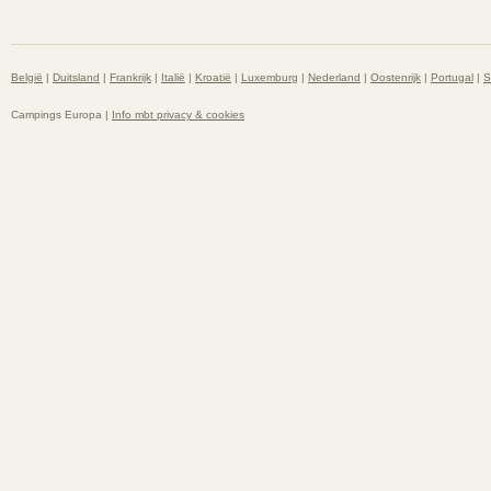
België
|
Duitsland
|
Frankrijk
|
Italië
|
Kroatië
|
Luxemburg
|
Nederland
|
Oostenrijk
|
Portugal
|
S
Campings Europa |
Info mbt privacy & cookies