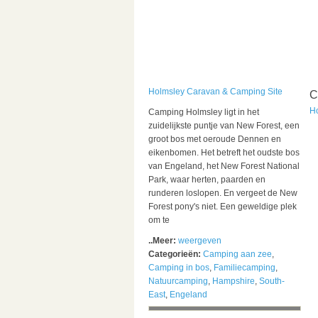
Holmsley Caravan & Camping Site
C
H
Camping Holmsley ligt in het
zuidelijkste puntje van New Forest, een
groot bos met oeroude Dennen en
eikenbomen. Het betreft het oudste bos
van Engeland, het New Forest National
Park, waar herten, paarden en
runderen loslopen. En vergeet de New
Forest pony's niet. Een geweldige plek
om te
..Meer:
weergeven
Categorieën:
Camping aan zee
,
Camping in bos
,
Familiecamping
,
Natuurcamping
,
Hampshire
,
South-
East
,
Engeland