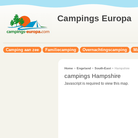
Campings Europa
Camping aan zee
Familiecamping
Overnachtingscamping
Mi
Home
»
Engeland
»
South-East
» Hampshire
campings Hampshire
Javascript is required to view this map.