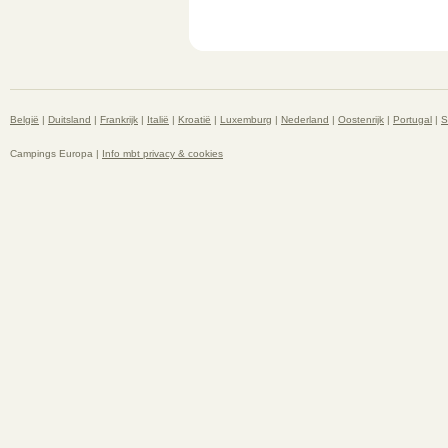
België
|
Duitsland
|
Frankrijk
|
Italië
|
Kroatië
|
Luxemburg
|
Nederland
|
Oostenrijk
|
Portugal
|
S
Campings Europa |
Info mbt privacy & cookies