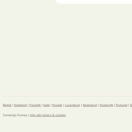
België
|
Duitsland
|
Frankrijk
|
Italië
|
Kroatië
|
Luxemburg
|
Nederland
|
Oostenrijk
|
Portugal
|
S
Campings Europa |
Info mbt privacy & cookies