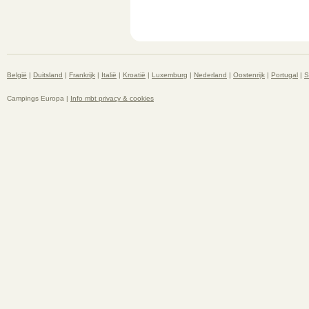
België
|
Duitsland
|
Frankrijk
|
Italië
|
Kroatië
|
Luxemburg
|
Nederland
|
Oostenrijk
|
Portugal
|
S
Campings Europa |
Info mbt privacy & cookies