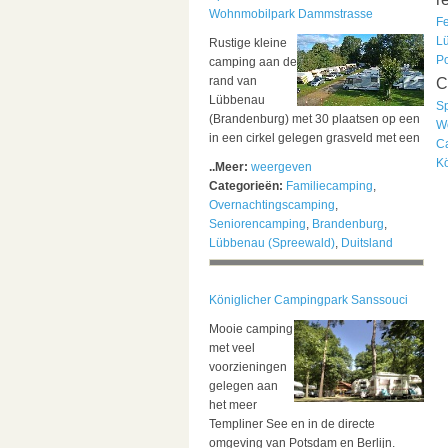
Wohnmobilpark Dammstrasse
F
L
Rustige kleine
P
camping aan de
rand van
C
Lübbenau
S
(Brandenburg) met 30 plaatsen op een
W
in een cirkel gelegen grasveld met een
C
K
..Meer:
weergeven
Categorieën:
Familiecamping
,
Overnachtingscamping
,
Seniorencamping
,
Brandenburg
,
Lübbenau (Spreewald)
,
Duitsland
Königlicher Campingpark Sanssouci
Mooie camping
met veel
voorzieningen
gelegen aan
het meer
Templiner See en in de directe
omgeving van Potsdam en Berlijn.