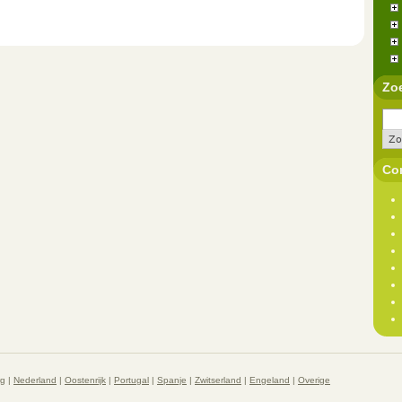
Zo
Con
rg
|
Nederland
|
Oostenrijk
|
Portugal
|
Spanje
|
Zwitserland
|
Engeland
|
Overige