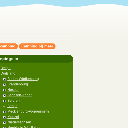
ncamping
Camping bij meer
mpings in
België
Duitsland
Baden-Württemberg
Brandenburg
Hessen
Sachsen-Anhalt
Beieren
Berlijn
Mecklenburg-Vorpommern
Moezel
Niedersachsen
Nordrhein-Westfalen