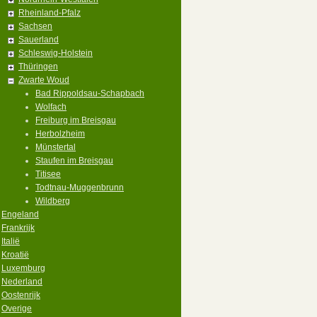
Rheinland-Pfalz
Sachsen
Sauerland
Schleswig-Holstein
Thüringen
Zwarte Woud
Bad Rippoldsau-Schapbach
Wolfach
Freiburg im Breisgau
Herbolzheim
Münstertal
Staufen im Breisgau
Titisee
Todtnau-Muggenbrunn
Wildberg
Engeland
Frankrijk
Italië
Kroatië
Luxemburg
Nederland
Oostenrijk
Overige