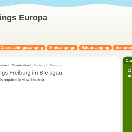
ings Europa
Overnachtingscamping
Minicampings
Natuurcamping
Seniore
Ca
tsland
»
Zwarte Woud
» Freiburg im Breisgau
gs Freiburg im Breisgau
 is required to view this map.