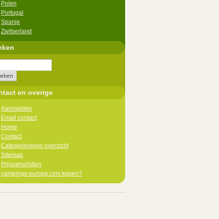
Polen
Portugal
Spanje
Zwitserland
eken
tact en overige
Aanmelden
Email contact
Home
Contact
Categorie/regio-overzicht
Sitemap
Prijsverschillen
campings-europa.com kopen?