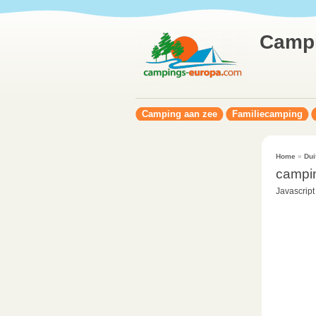
Camp
Camping aan zee
Familiecamping
Home
»
Dui
campin
Javascript