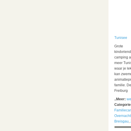
Tunisee
Grote
kindvriend
camping a
meer Tuni
waar je le
kan zwem
animatiep
familie. D
Freiburg
..Meer:
we
Categori
Familieca
Overnacht
Breisgau
,