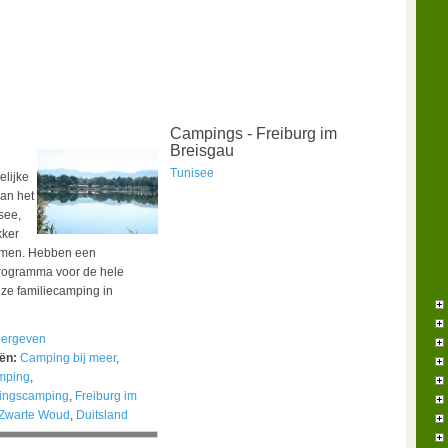
Campings - Freiburg im
Breisgau
Tunisee
elijke
an het
see,
kker
men. Hebben een
rogramma voor de hele
eze familiecamping in
ergeven
eën:
Camping bij meer
,
mping
,
ingscamping
,
Freiburg im
Zwarte Woud
,
Duitsland