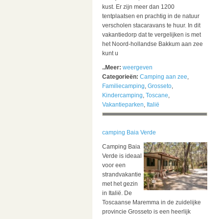
kust. Er zijn meer dan 1200
tentplaatsen en prachtig in de natuur
verscholen stacaravans te huur. In dit
vakantiedorp dat te vergelijken is met
het Noord-hollandse Bakkum aan zee
kunt u
..Meer:
weergeven
Categorieën:
Camping aan zee
,
Familiecamping
,
Grosseto
,
Kindercamping
,
Toscane
,
Vakantieparken
,
Italië
camping Baia Verde
Camping Baia
Verde is ideaal
voor een
strandvakantie
met het gezin
in Italië. De
Toscaanse Maremma in de zuidelijke
provincie Grosseto is een heerlijk