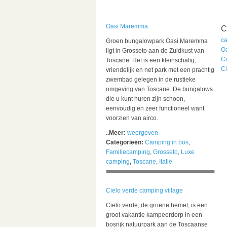
Oasi Maremma
C
c
Groen bungalowpark Oasi Maremma
O
ligt in Grosseto aan de Zuidkust van
C
Toscane. Het is een kleinschalig,
Ci
vriendelijk en net park met een prachtig
zwembad gelegen in de rustieke
omgeving van Toscane. De bungalows
die u kunt huren zijn schoon,
eenvoudig en zeer functioneel want
voorzien van airco.
..Meer:
weergeven
Categorieën:
Camping in bos
,
Familiecamping
,
Grosseto
,
Luxe
camping
,
Toscane
,
Italië
Cielo verde camping village
Cielo verde, de groene hemel, is een
groot vakantie kampeerdorp in een
bosrijk natuurpark aan de Toscaanse