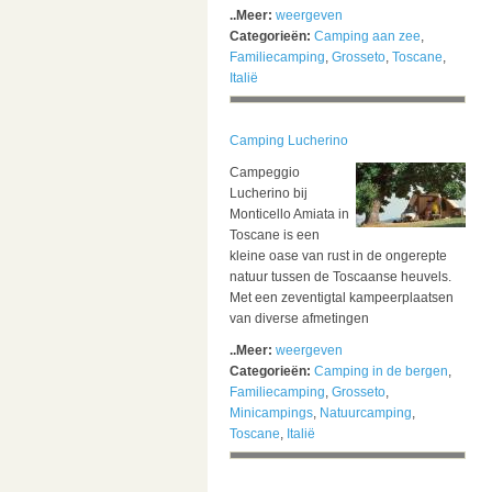
..Meer:
weergeven
Categorieën:
Camping aan zee
,
Familiecamping
,
Grosseto
,
Toscane
,
Italië
Camping Lucherino
Campeggio
Lucherino bij
Monticello Amiata in
Toscane is een
kleine oase van rust in de ongerepte
natuur tussen de Toscaanse heuvels.
Met een zeventigtal kampeerplaatsen
van diverse afmetingen
..Meer:
weergeven
Categorieën:
Camping in de bergen
,
Familiecamping
,
Grosseto
,
Minicampings
,
Natuurcamping
,
Toscane
,
Italië