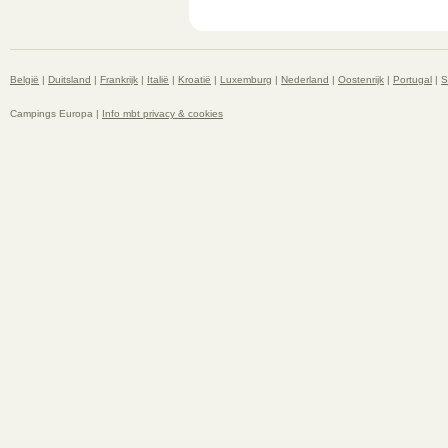
België
|
Duitsland
|
Frankrijk
|
Italië
|
Kroatië
|
Luxemburg
|
Nederland
|
Oostenrijk
|
Portugal
|
S
Campings Europa |
Info mbt privacy & cookies