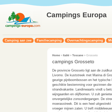
Campings Europa
Camping aan zee
Familiecamping
Overnachtingscamping
Mi
Home
»
Italië
»
Toscane
» Grosseto
campings Grosseto
De provincie Grosseto ligt aan de zuidku
Livorno. De kuststreek met Marina di Gro
geurige pijnboombossen en het typische 
geschikte bestemming voor gezinnen die 
strandvakantie. Landinwaarts vindt u be
wijngaarden en olijfbomen. U zult geniete
onvergetelijke zonsondergangen. De str
moerasstreek. Dit is een heel uitgestrek
vroeger mijnen zaten. U treft middeleeu