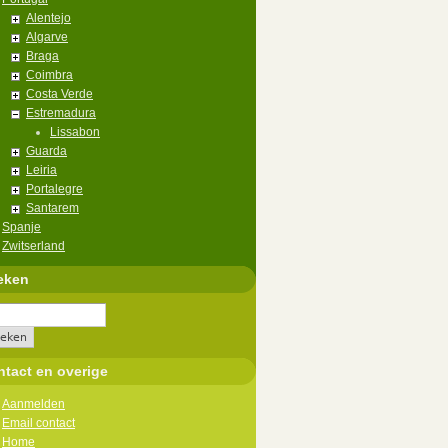
Alentejo
Algarve
Braga
Coimbra
Costa Verde
Estremadura
Lissabon
Guarda
Leiria
Portalegre
Santarem
Spanje
Zwitserland
eken
tact en overige
Aanmelden
Email contact
Home