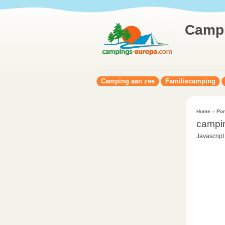
Camp
Camping aan zee
Familiecamping
Home
»
Por
campi
Javascript