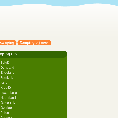
ncamping
Camping bij meer
mpings in
België
Duitsland
Engeland
Frankrijk
Italië
Kroatië
Luxemburg
Nederland
Oostenrijk
Overige
Polen
Portugal