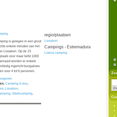
mping
regio/plaatsen
Lissabon
ping is gelegen in een groot
chts enkele minuten van het
Campings - Estremadura
an Lissabon. Op de 15
Lisboa camping
 plaats voor maar liefst 1000
aarnaast worden er enkele
 volledig ingericht bungalows
n voor 4 tot 6 personen.
Zo
ergeven
eën:
Camping in bos
,
ra
,
Lissabon
,
camping
,
Stadscamping
,
Con