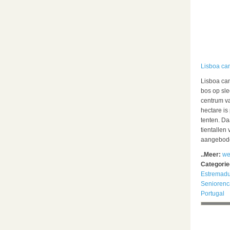
Lisboa ca
Lisboa cam
bos op sle
centrum v
hectare is
tenten. D
tientallen
aangebode
..Meer:
we
Categori
Estremadu
Senioren
Portugal