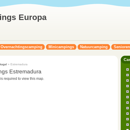
ings Europa
Overnachtingscamping
Minicampings
Natuurcamping
Seniore
Ca
tugal
» Estremadura
ngs Estremadura
 is required to view this map.