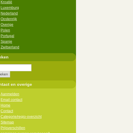
Kroatië
Luxemburg
Nederland
Oostenrijk
Overige
Polen
Portugal
Spanje
Zwitserland
eken
tact en overige
Aanmelden
Email contact
Home
Contact
Categorie/regio-overzicht
Sitemap
Prijsverschillen