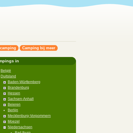
ncamping
Camping bij meer
mpings in
België
Duitsland
Baden-Württemberg
Brandenburg
Hessen
Sachsen-Anhalt
Beieren
Berlijn
Mecklenburg-Vorpommern
Moezel
Niedersachsen
Bad Iburg