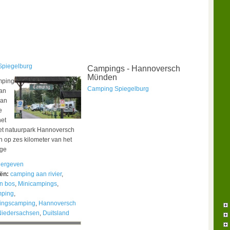
piegelburg
Campings - Hannoversch
Mϋnden
mping
Camping Spiegelburg
an
van
e
het
het natuurpark Hannoversch
 op zes kilometer van het
ige
ergeven
eën:
camping aan rivier
,
n bos
,
Minicampings
,
mping
,
ingscamping
,
Hannoversch
Niedersachsen
,
Duitsland