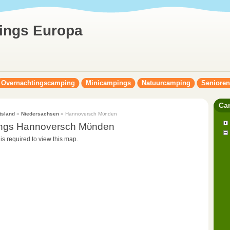
ings Europa
Overnachtingscamping
Minicampings
Natuurcamping
Seniore
Ca
tsland
»
Niedersachsen
» Hannoversch Mϋnden
ngs Hannoversch Mϋnden
 is required to view this map.