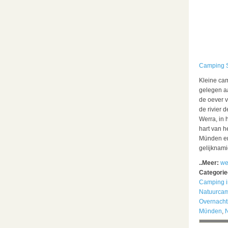
Camping S
Kleine ca
gelegen a
de oever 
de rivier d
Werra, in 
hart van 
Münden en
gelijknam
..Meer:
we
Categori
Camping i
Natuurca
Overnacht
Mϋnden
,