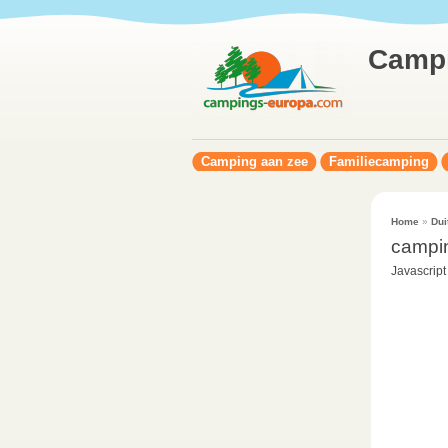
Camp
Camping aan zee
Familiecamping
Home
»
Dui
campi
Javascript