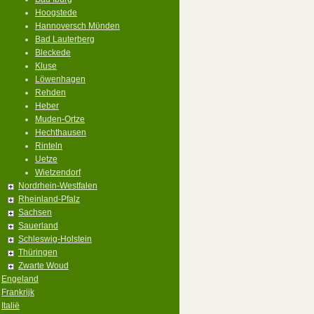
Hoogstede
Hannoversch Mϋnden
Bad Lauterberg
Bleckede
Kluse
Löwenhagen
Rehden
Heber
Muden-Ortze
Hechthausen
Rinteln
Uetze
Wietzendorf
Nordrhein-Westfalen
Rheinland-Pfalz
Sachsen
Sauerland
Schleswig-Holstein
Thüringen
Zwarte Woud
Engeland
Frankrijk
Italië