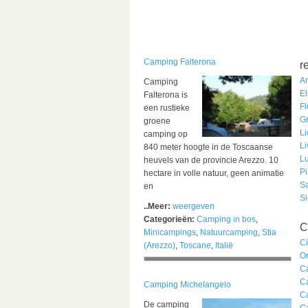
Camping Falterona
r
A
Camping
E
Falterona is
F
een rustieke
G
groene
Li
camping op
L
840 meter hoogte in de Toscaanse
L
heuvels van de provincie Arezzo. 10
P
hectare in volle natuur, geen animatie
S
en
S
..Meer:
weergeven
Categorieën:
Camping in bos
,
C
Minicampings
,
Natuurcamping
,
Stia
Ci
(Arezzo)
,
Toscane
,
Italië
Or
C
C
Camping Michelangelo
C
De camping