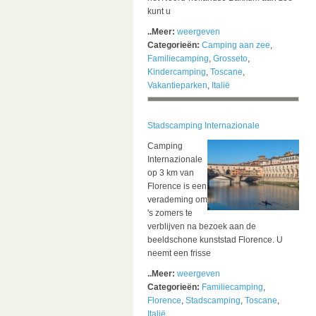
kunt u
..Meer:
weergeven
Categorieën:
Camping aan zee
,
Familiecamping
,
Grosseto
,
Kindercamping
,
Toscane
,
Vakantieparken
,
Italië
Stadscamping Internazionale
Camping
Internazionale
op 3 km van
Florence is een
verademing om
's zomers te
verblijven na bezoek aan de
beeldschone kunststad Florence. U
neemt een frisse
..Meer:
weergeven
Categorieën:
Familiecamping
,
Florence
,
Stadscamping
,
Toscane
,
Italië