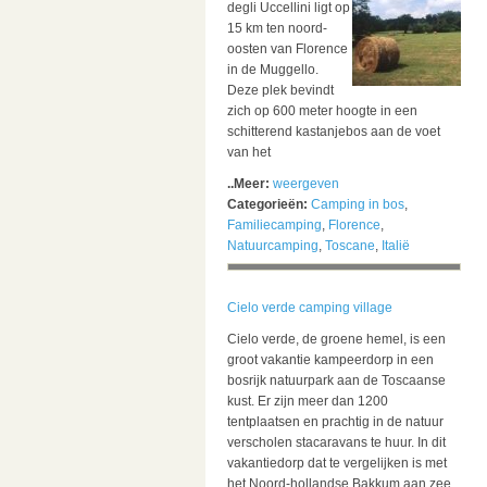
degli Uccellini ligt op
15 km ten noord-
oosten van Florence
in de Muggello.
Deze plek bevindt
zich op 600 meter hoogte in een
schitterend kastanjebos aan de voet
van het
..Meer:
weergeven
Categorieën:
Camping in bos
,
Familiecamping
,
Florence
,
Natuurcamping
,
Toscane
,
Italië
Cielo verde camping village
Cielo verde, de groene hemel, is een
groot vakantie kampeerdorp in een
bosrijk natuurpark aan de Toscaanse
kust. Er zijn meer dan 1200
tentplaatsen en prachtig in de natuur
verscholen stacaravans te huur. In dit
vakantiedorp dat te vergelijken is met
het Noord-hollandse Bakkum aan zee