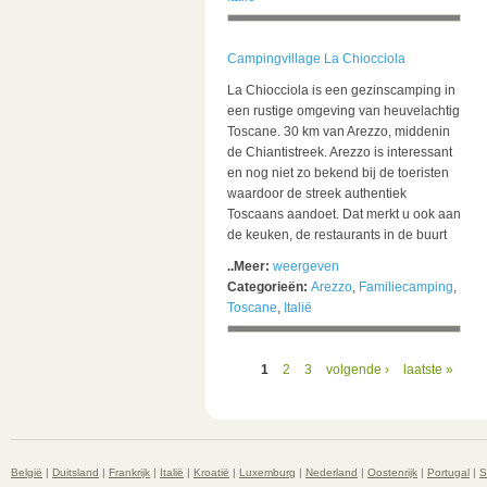
Campingvillage La Chiocciola
La Chiocciola is een gezinscamping in
een rustige omgeving van heuvelachtig
Toscane. 30 km van Arezzo, middenin
de Chiantistreek. Arezzo is interessant
en nog niet zo bekend bij de toeristen
waardoor de streek authentiek
Toscaans aandoet. Dat merkt u ook aan
de keuken, de restaurants in de buurt
..Meer:
weergeven
Categorieën:
Arezzo
,
Familiecamping
,
Toscane
,
Italië
1
2
3
volgende ›
laatste »
België
|
Duitsland
|
Frankrijk
|
Italië
|
Kroatië
|
Luxemburg
|
Nederland
|
Oostenrijk
|
Portugal
|
S