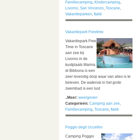
Familiecamping
,
Kindercamping
,
Livorno
,
San Vincenzo
,
Toscane
,
Vakantieparken
,
Italië
Vakantiepark Freetime
Vakantiepark Free
Time in Toscane
aan zee bij
Livorno in de
kustplaats Marina
di Bibbona is een
zeer levendig dorp waar van alles is te
beleven. De waterval in het grote
zwembad is een lust
..Meer:
weergeven
Categorieën:
Camping aan zee
,
Familiecamping
,
Toscane
,
Italië
Poggio degli Uccellini
Camping Poggio