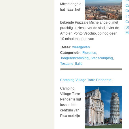
C
Michelangelo
C
ligt naast het
Or
Il
C
bekende Piazzale Michelangelo, met
S
prachtig uitzicht over de stad, rivier de
M
Arno en Ponto Vecchio, op nog geen
10 minuten lopen van
..Meer:
weergeven
Categorieën:
Florence
,
Jongerencamping
,
Stadscamping
,
Toscane
,
Italië
Camping Village Torre Pendente
Camping
Village Torre
Pendente ligt
tussen het
centrum van
Pisa met zijn