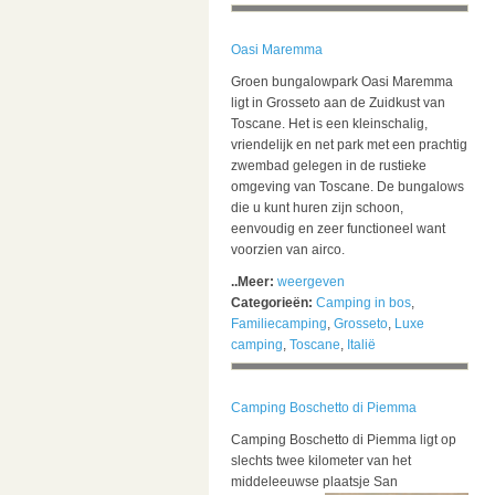
Oasi Maremma
Groen bungalowpark Oasi Maremma
ligt in Grosseto aan de Zuidkust van
Toscane. Het is een kleinschalig,
vriendelijk en net park met een prachtig
zwembad gelegen in de rustieke
omgeving van Toscane. De bungalows
die u kunt huren zijn schoon,
eenvoudig en zeer functioneel want
voorzien van airco.
..Meer:
weergeven
Categorieën:
Camping in bos
,
Familiecamping
,
Grosseto
,
Luxe
camping
,
Toscane
,
Italië
Camping Boschetto di Piemma
Camping Boschetto di Piemma ligt op
slechts twee kilometer van het
middeleeuwse plaatsje San