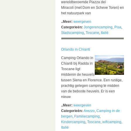
wereldberoemde Piazza dei
Miracoli (met Dom en Scheve Toren) en
het natuurpark van
..Meer:
weergeven
Categorieën:
Jongerencamping
,
Pisa
,
Stadscamping
,
Toscane
,
Italië
Orlando in Chianti
Camping Orlando in
Chianti bij Radda in
Toscane ligt
middenin de heuvels
tussen Siena en Florence. Een rustige,
prachtig gelegen camping te midden
van de beboste heuvels. Er is een
nieuw
..Meer:
weergeven
Categorieën:
Arezzo
,
Camping in de
bergen
,
Familiecamping
,
Kindercamping
,
Toscane
,
wificamping
,
Italië