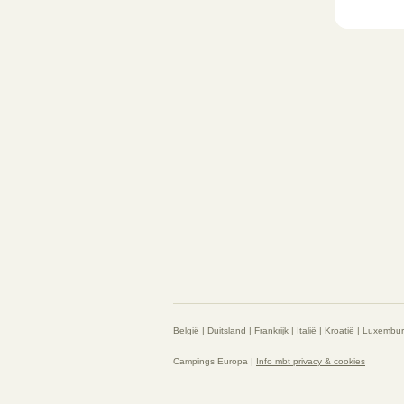
België
|
Duitsland
|
Frankrijk
|
Italië
|
Kroatië
|
Luxembu
Campings Europa |
Info mbt privacy & cookies