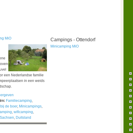
ng MiO
Campings - Ottendorf
Minicamping MiO
oene
boven
uvel
or een Nederlandse familie
mpeerplaatsen in een weids
dschap.
ergeven
eën:
Familiecamping
,
bij de boer
,
Minicampings
,
camping
,
wificamping
,
Sachsen
,
Duitsland