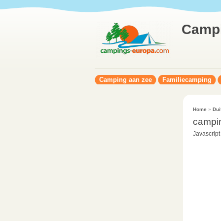
Camp
Camping aan zee
Familiecamping
Home
»
Dui
campin
Javascript