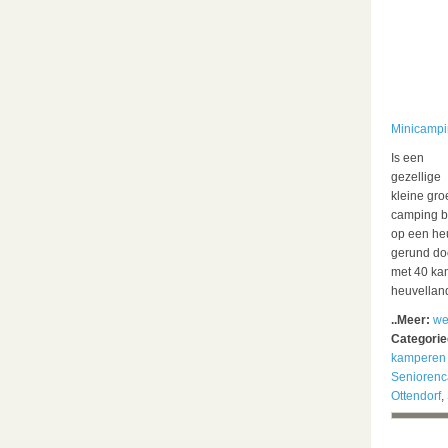
Minicampi
Is een
gezellige
kleine gr
camping 
op een he
gerund do
met 40 ka
heuvellan
..Meer:
we
Categori
kamperen 
Senioren
Ottendorf
,