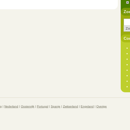
Zo
Con
rg
|
Nederland
|
Oostenrijk
|
Portugal
|
Spanje
|
Zwitserland
|
Engeland
|
Overige