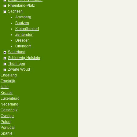
Rheinland-Pfalz
Sachsen
Amtsberg
Bautzen
Kleinröhrsdorf
Zentendorf
Dresden
Ottendorf
Sauerland
Schleswig-Holstein
Thüringen
Zwarte Woud
Engeland
Frankrijk
Italië
Kroatië
Luxemburg
Nederland
Oostenrijk
Overige
Polen
Portugal
Spanje