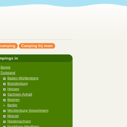
ncamping
Camping bij meer
mpings in
België
Duitsland
Baden-Württemberg
Brandenburg
Hessen
Sachsen-Anhalt
Beieren
Berlijn
Mecklenburg-Vorpommern
Moezel
Niedersachsen
Nordrhein-Westfalen