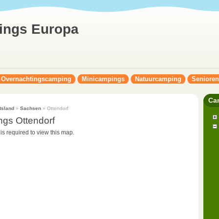
ings Europa
Overnachtingscamping
Minicampings
Natuurcamping
Seniore
Ca
tsland
»
Sachsen
» Ottendorf
gs Ottendorf
 is required to view this map.