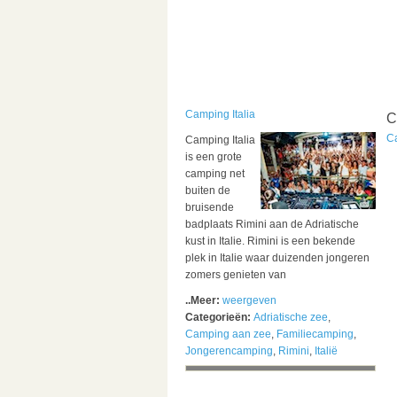
Camping Italia
C
Ca
Camping Italia
is een grote
camping net
buiten de
bruisende
badplaats Rimini aan de Adriatische
kust in Italie. Rimini is een bekende
plek in Italie waar duizenden jongeren
zomers genieten van
..Meer:
weergeven
Categorieën:
Adriatische zee
,
Camping aan zee
,
Familiecamping
,
Jongerencamping
,
Rimini
,
Italië