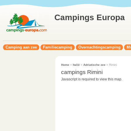
Campings Europa
Camping aan zee
Familiecamping
Overnachtingscamping
Mi
Home
»
Italië
»
Adriatische zee
» Rimini
campings Rimini
Javascript is required to view this map.