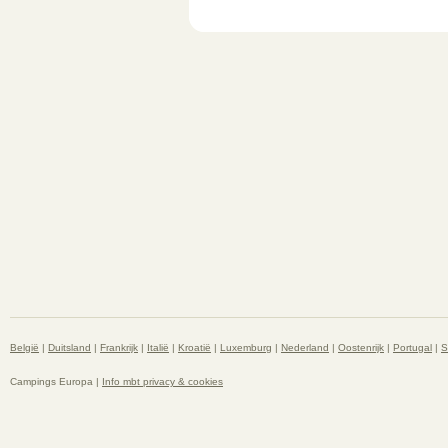
België
|
Duitsland
|
Frankrijk
|
Italië
|
Kroatië
|
Luxemburg
|
Nederland
|
Oostenrijk
|
Portugal
|
S
Campings Europa |
Info mbt privacy & cookies