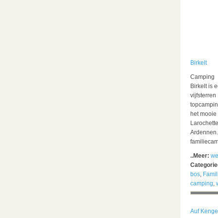
Birkelt
Camping
Birkelt is 
vijfsterren
topcampin
het mooie
Larochett
Ardennen. 
familieca
..Meer:
we
Categori
bos
,
Famil
camping
,
Auf Kenge