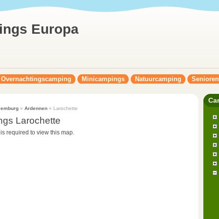
ings Europa
Overnachtingscamping
Minicampings
Natuurcamping
Seniore
Ca
xemburg
»
Ardennen
» Larochette
gs Larochette
 is required to view this map.