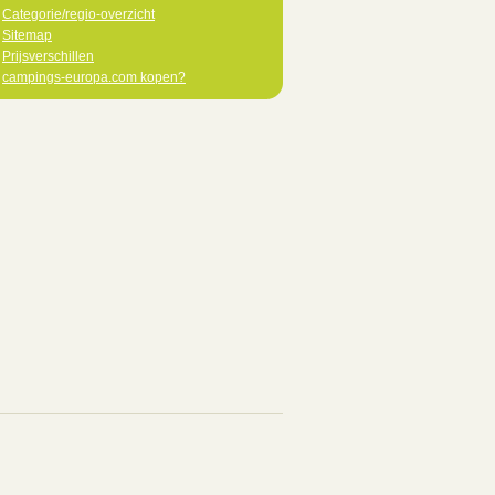
Categorie/regio-overzicht
Sitemap
Prijsverschillen
campings-europa.com kopen?