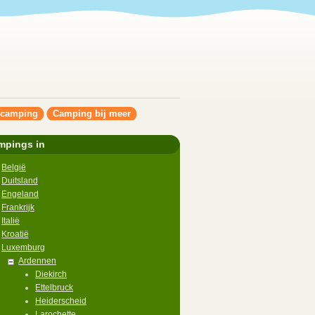
ncamping
Camping bij meer
mpings in
België
Duitsland
Engeland
Frankrijk
Italië
Kroatië
Luxemburg
Ardennen
Diekirch
Ettelbruck
Heiderscheid
Larochette