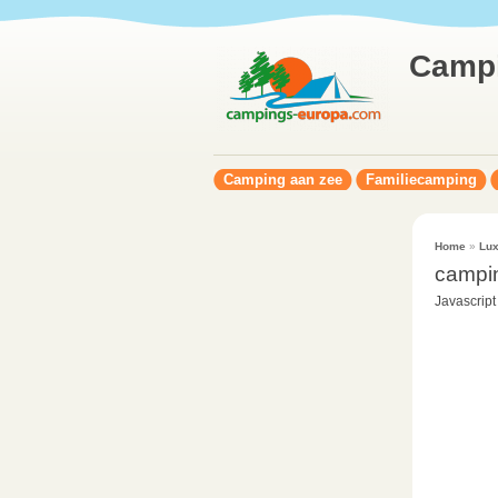
Camp
Camping aan zee
Familiecamping
Home
»
Lu
campin
Javascript