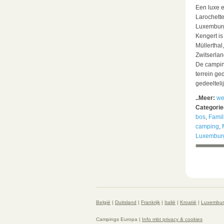
Een luxe e
Larochett
Luxemburg
Kengert is
Müllerthal
Zwitserla
De camping
terrein ged
gedeelteli
..Meer:
we
Categori
bos
,
Famil
camping
,
Luxembur
België
|
Duitsland
|
Frankrijk
|
Italië
|
Kroatië
|
Luxembu
Campings Europa |
Info mbt privacy & cookies