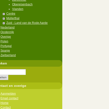
Obereisenbach
Vianden
Centre
Müllerthal
Zuid - Land van de Rode Aarde
Nederland
Oostenrijk
Overige
Polen
Portugal
Spanje
Zwitserland
eken
tact en overige
Aanmelden
Email contact
Home
Contact