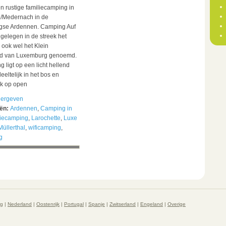
n rustige familiecamping in
e/Medernach in de
se Ardennen. Camping Auf
 gelegen in de streek het
, ook wel het Klein
nd van Luxemburg genoemd.
 ligt op een licht hellend
eeltelijk in het bos en
jk op open
ergeven
eën:
Ardennen
,
Camping in
iecamping
,
Larochette
,
Luxe
Müllerthal
,
wificamping
,
g
rg
|
Nederland
|
Oostenrijk
|
Portugal
|
Spanje
|
Zwitserland
|
Engeland
|
Overige