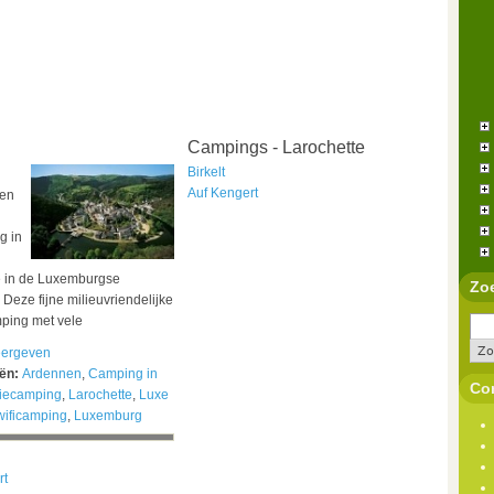
Campings - Larochette
Birkelt
Auf Kengert
een
g in
e in de Luxemburgse
Zo
Deze fijne milieuvriendelijke
mping met vele
ergeven
eën:
Ardennen
,
Camping in
Con
iecamping
,
Larochette
,
Luxe
wificamping
,
Luxemburg
rt