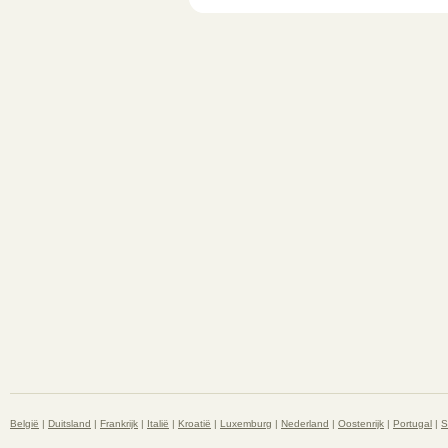
België
|
Duitsland
|
Frankrijk
|
Italië
|
Kroatië
|
Luxemburg
|
Nederland
|
Oostenrijk
|
Portugal
|
S