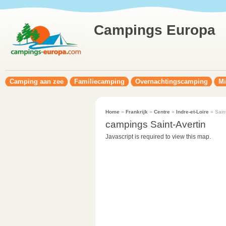
Campings Europa
Camping aan zee
Familiecamping
Overnachtingscamping
Mi
Home
»
Frankrijk
»
Centre
»
Indre-et-Loire
» Saint
campings Saint-Avertin
Javascript is required to view this map.