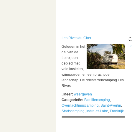
Les Rives du Cher
C
L
Gelegen in het
dal van de
Loire, een
gebied met
vele kastelen,
wijngaarden en een prachtige
landschap. De driesterrencamping Les
Rives
..Meer:
weergeven
Categorieën:
Familiecamping
,
Overnachtingscamping
,
Saint-Avertin
,
Stadscamping
,
Indre-et-Loire
,
Frankrijk