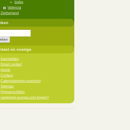
Izaba
Valencia
Zwitserland
eken
tact en overige
Aanmelden
Email contact
Home
Contact
Categorie/regio-overzicht
Sitemap
Prijsverschillen
campings-europa.com kopen?