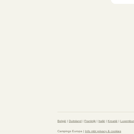
België
|
Duitsland
|
Frankrijk
|
Italië
|
Kroatië
|
Luxembu
Campings Europa |
Info mbt privacy & cookies