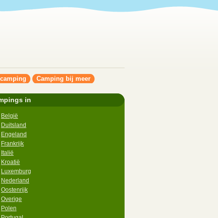
ncamping
Camping bij meer
mpings in
België
Duitsland
Engeland
Frankrijk
Italië
Kroatië
Luxemburg
Nederland
Oostenrijk
Overige
Polen
Portugal