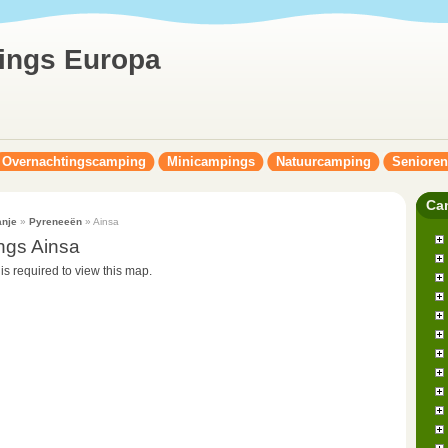
ings Europa
Overnachtingscamping
Minicampings
Natuurcamping
Seniore
Ca
nje
»
Pyreneeën
» Ainsa
ngs Ainsa
 is required to view this map.