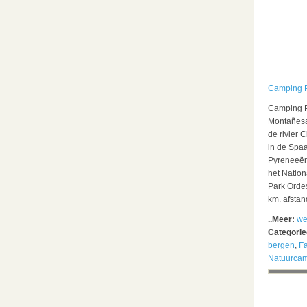
Camping 
Camping 
Montañes
de rivier 
in de Spa
Pyreneeën
het Nation
Park Orde
km. afstan
..Meer:
we
Categori
bergen
,
F
Natuurca