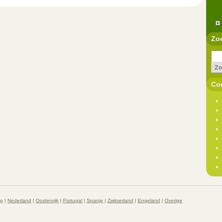
Zo
Con
rg
|
Nederland
|
Oostenrijk
|
Portugal
|
Spanje
|
Zwitserland
|
Engeland
|
Overige