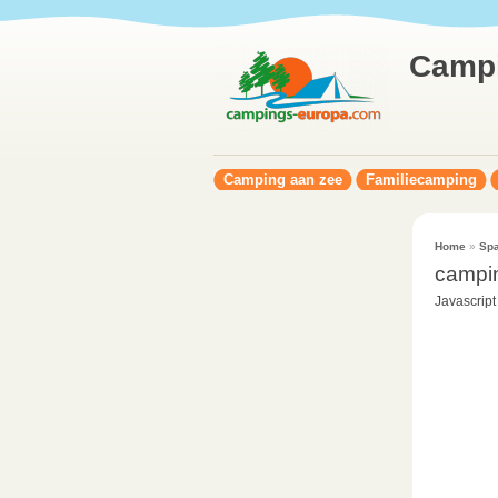
Camp
Camping aan zee
Familiecamping
Home
»
Spa
campi
Javascript