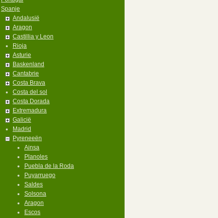
Spanje
Andalusië
Aragon
Castillia y Leon
Rioja
Asturie
Baskenland
Cantabrie
Costa Brava
Costa del sol
Costa Dorada
Extremadura
Galicië
Madrid
Pyreneeën
Ainsa
Planoles
Puebla de la Roda
Puyarruego
Saldes
Solsona
Aragon
Escos