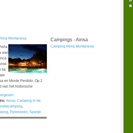
Pena Montanesa
Campings - Ainsa
Camping Pena Montanesa
Peña
a aan
Cinca
anse
 bij
ale
sa en Monte Perdido. Op 2
d van het historische
ergeven
eën:
Ainsa
,
Camping in de
amiliecamping
,
mping
,
Pyreneeën
,
Spanje