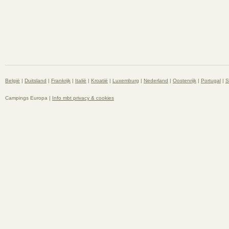
België
|
Duitsland
|
Frankrijk
|
Italië
|
Kroatië
|
Luxemburg
|
Nederland
|
Oostenrijk
|
Portugal
|
S
Campings Europa |
Info mbt privacy & cookies