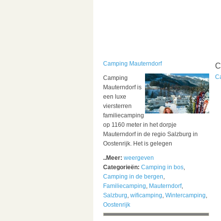
Camping Mauterndorf
C
C
Camping
Mauterndorf is
een luxe
viersterren
familiecamping
op 1160 meter in het dorpje
Mauterndorf in de regio Salzburg in
Oostenrijk. Het is gelegen
..Meer:
weergeven
Categorieën:
Camping in bos
,
Camping in de bergen
,
Familiecamping
,
Mauterndorf
,
Salzburg
,
wificamping
,
Wintercamping
,
Oostenrijk