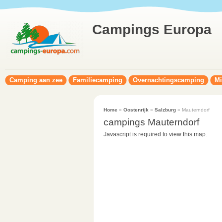
Campings Europa
Camping aan zee
Familiecamping
Overnachtingscamping
Mi
Home
»
Oostenrijk
»
Salzburg
» Mauterndorf
campings Mauterndorf
Javascript is required to view this map.