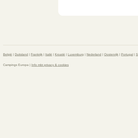
België
|
Duitsland
|
Frankrijk
|
Italië
|
Kroatië
|
Luxemburg
|
Nederland
|
Oostenrijk
|
Portugal
|
S
Campings Europa |
Info mbt privacy & cookies