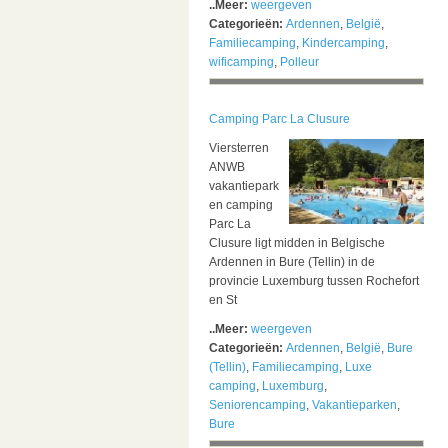
..Meer:
weergeven
Categorieën:
Ardennen
,
België
,
Familiecamping
,
Kindercamping
,
wificamping
,
Polleur
Camping Parc La Clusure
Viersterren
ANWB
vakantiepark
en camping
Parc La
Clusure ligt midden in Belgische
Ardennen in Bure (Tellin) in de
provincie Luxemburg tussen Rochefort
en St
..Meer:
weergeven
Categorieën:
Ardennen
,
België
,
Bure
(Tellin)
,
Familiecamping
,
Luxe
camping
,
Luxemburg
,
Seniorencamping
,
Vakantieparken
,
Bure