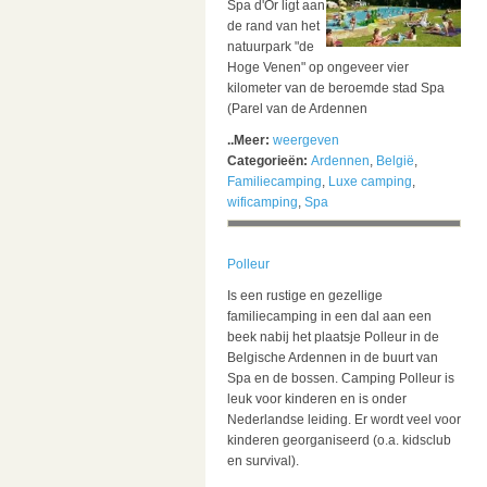
Spa d'Or ligt aan
de rand van het
natuurpark "de
Hoge Venen" op ongeveer vier
kilometer van de beroemde stad Spa
(Parel van de Ardennen
..Meer:
weergeven
Categorieën:
Ardennen
,
België
,
Familiecamping
,
Luxe camping
,
wificamping
,
Spa
Polleur
Is een rustige en gezellige
familiecamping in een dal aan een
beek nabij het plaatsje Polleur in de
Belgische Ardennen in de buurt van
Spa en de bossen. Camping Polleur is
leuk voor kinderen en is onder
Nederlandse leiding. Er wordt veel voor
kinderen georganiseerd (o.a. kidsclub
en survival).