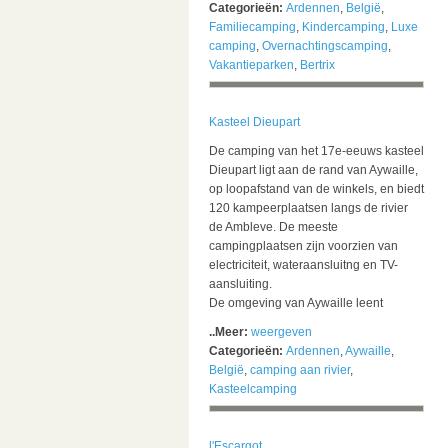
Categorieën:
Ardennen
,
België
,
Familiecamping
,
Kindercamping
,
Luxe
camping
,
Overnachtingscamping
,
Vakantieparken
,
Bertrix
Kasteel Dieupart
De camping van het 17e-eeuws kasteel
Dieupart ligt aan de rand van Aywaille,
op loopafstand van de winkels, en biedt
120 kampeerplaatsen langs de rivier
de Ambleve. De meeste
campingplaatsen zijn voorzien van
electriciteit, wateraansluitng en TV-
aansluiting.
De omgeving van Aywaille leent
..Meer:
weergeven
Categorieën:
Ardennen
,
Aywaille
,
België
,
camping aan rivier
,
Kasteelcamping
l'Escargot