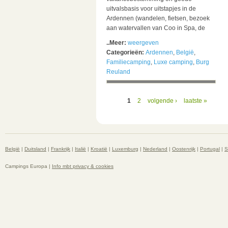
uitvalsbasis voor uitstapjes in de
Ardennen (wandelen, fietsen, bezoek
aan watervallen van Coo in Spa, de
..Meer:
weergeven
Categorieën:
Ardennen
,
België
,
Familiecamping
,
Luxe camping
,
Burg
Reuland
1
2
volgende ›
laatste »
België
|
Duitsland
|
Frankrijk
|
Italië
|
Kroatië
|
Luxemburg
|
Nederland
|
Oostenrijk
|
Portugal
|
S
Campings Europa |
Info mbt privacy & cookies