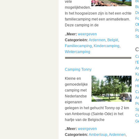
B
vele
B
mogelijkheden.
D
In het hoogseizoen zijn is het een echte
Fo
familiecamping met een animatieteam.
O
Deze camping in de
Po
..Meer:
weergeven
S
Categorieën:
Ardennen
,
België
,
Familiecamping
,
Kindercamping
,
C
Wintercamping
C
l'
A
Camping Tonny
Ka
Kleine en
A
gemoedelijke
Hi
camping met
C
Nederlandse
A
eigenaren
Po
gelegen in het gehucht Tonny op 2 km
S
van Amberloup (Sainte-Ode) in het
C
hartje van de Belgische
G
..Meer:
weergeven
Categorieën:
Amberloup
,
Ardennen
,