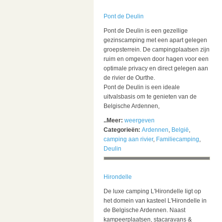
Pont de Deulin
Pont de Deulin is een gezellige
gezinscamping met een apart gelegen
groepsterrein. De campingplaatsen zijn
ruim en omgeven door hagen voor een
optimale privacy en direct gelegen aan
de rivier de Ourthe.
Pont de Deulin is een ideale
uitvalsbasis om te genieten van de
Belgische Ardennen,
..Meer:
weergeven
Categorieën:
Ardennen
,
België
,
camping aan rivier
,
Familiecamping
,
Deulin
Hirondelle
De luxe camping L'Hirondelle ligt op
het domein van kasteel L'Hirondelle in
de Belgische Ardennen. Naast
kampeerplaatsen, stacaravans &