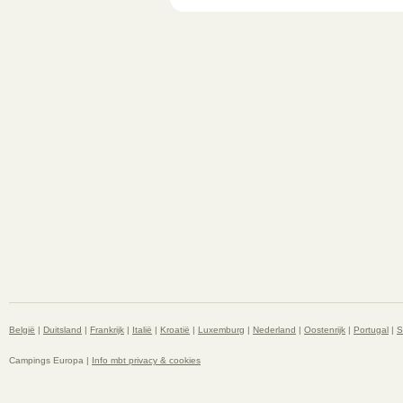
België
|
Duitsland
|
Frankrijk
|
Italië
|
Kroatië
|
Luxemburg
|
Nederland
|
Oostenrijk
|
Portugal
|
S
Campings Europa |
Info mbt privacy & cookies