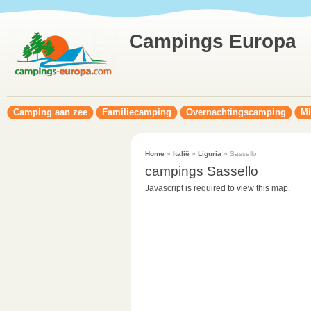
Campings Europa
Camping aan zee
Familiecamping
Overnachtingscamping
Mi
Home
»
Italië
»
Liguria
» Sassello
campings Sassello
Javascript is required to view this map.