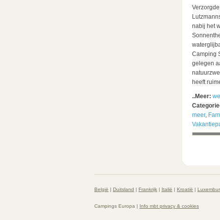
Verzorgde
Lutzmanns
nabij het 
Sonnenthe
waterglijb
Camping S
gelegen a
natuurzwe
heeft rui
..Meer:
we
Categori
meer
,
Fam
Vakantiep
België
|
Duitsland
|
Frankrijk
|
Italië
|
Kroatië
|
Luxembu
Campings Europa |
Info mbt privacy & cookies