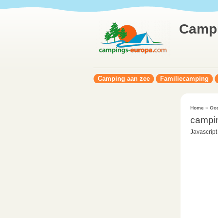
Camp
Camping aan zee
Familiecamping
Home
»
Oos
campi
Javascript