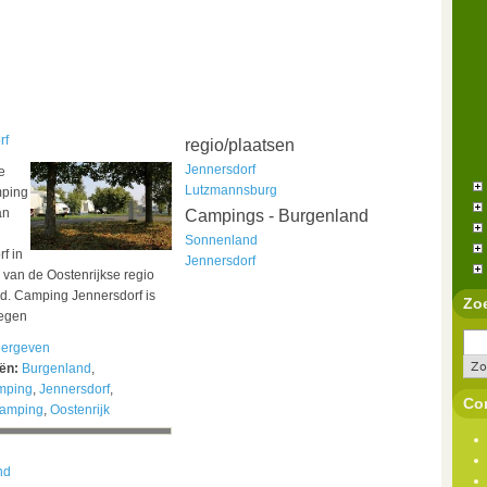
rf
regio/plaatsen
Jennersdorf
e
Lutzmannsburg
mping
an
Campings - Burgenland
Sonnenland
f in
Jennersdorf
 van de Oostenrijkse regio
d. Camping Jennersdorf is
Zo
legen
ergeven
eën:
Burgenland
,
mping
,
Jennersdorf
,
Con
camping
,
Oostenrijk
nd