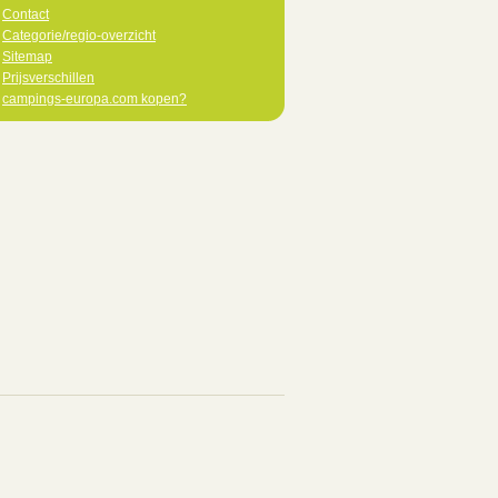
Contact
Categorie/regio-overzicht
Sitemap
Prijsverschillen
campings-europa.com kopen?