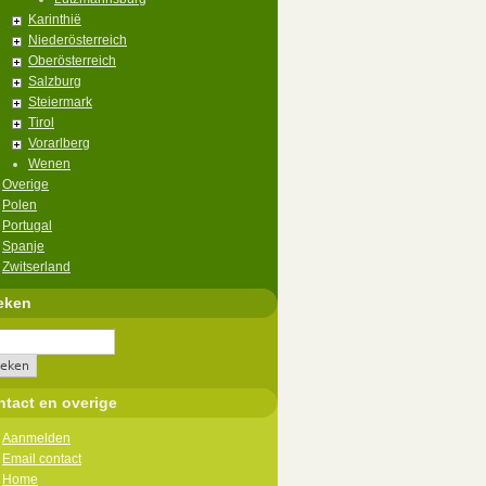
Karinthië
Niederösterreich
Oberösterreich
Salzburg
Steiermark
Tirol
Vorarlberg
Wenen
Overige
Polen
Portugal
Spanje
Zwitserland
eken
tact en overige
Aanmelden
Email contact
Home