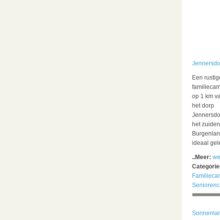
Jennersdo
Een rustig
familieca
op 1 km v
het dorp
Jennersdor
het zuiden
Burgenlan
ideaal ge
..Meer:
we
Categori
Familieca
Senioren
Sonnenla