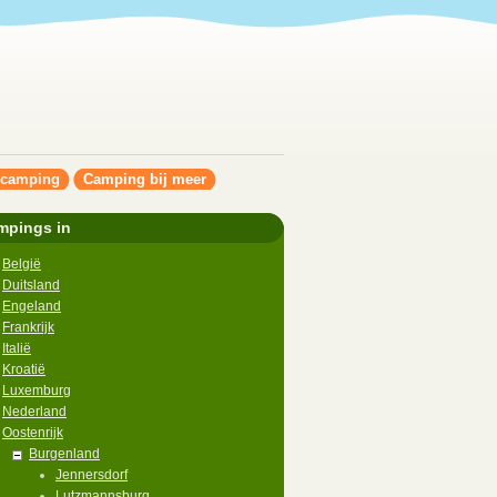
ncamping
Camping bij meer
mpings in
België
Duitsland
Engeland
Frankrijk
Italië
Kroatië
Luxemburg
Nederland
Oostenrijk
Burgenland
Jennersdorf
Lutzmannsburg