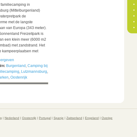
 familiecamping in
burg (Mittelburgenland)
waterpretpark de
rme met de langste
aan van Europa (343 meter).
onnenland Freizeitpark is
an een klein meer (6000 m2
mbad) met zandstrand. Het
me kampeerplaatsen met
ergeven
eën:
Burgenland
,
Camping bij
iliecamping
,
Lutzmannsburg
,
arken
,
Oostenrijk
rg
|
Nederland
|
Oostenrijk
|
Portugal
|
Spanje
|
Zwitserland
|
Engeland
|
Overige