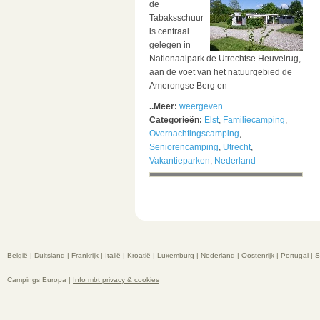
de
Tabaksschuur
is centraal
gelegen in
Nationaalpark de Utrechtse Heuvelrug,
aan de voet van het natuurgebied de
Amerongse Berg en
..Meer:
weergeven
Categorieën:
Elst
,
Familiecamping
,
Overnachtingscamping
,
Seniorencamping
,
Utrecht
,
Vakantieparken
,
Nederland
België
|
Duitsland
|
Frankrijk
|
Italië
|
Kroatië
|
Luxemburg
|
Nederland
|
Oostenrijk
|
Portugal
|
S
Campings Europa |
Info mbt privacy & cookies