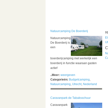
Natuurcamping De Boerderij
r
El
Natuurcamping
Ut
De Boerderij is
een
C
N
C
b
oerderijcamping met werkelijk een
boerderij in functie waaraan gasten
actief
..Meer:
weergeven
Categorieën:
Budgetcamping
,
Natuurcamping
,
Utrecht
,
Nederland
Caravanpark de Tabaksschuur
Caravanpark