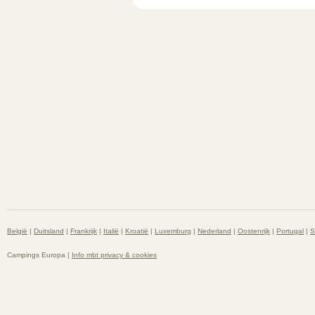
België
|
Duitsland
|
Frankrijk
|
Italië
|
Kroatië
|
Luxemburg
|
Nederland
|
Oostenrijk
|
Portugal
|
S
Campings Europa |
Info mbt privacy & cookies