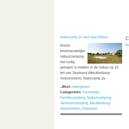
Naturcamp Zu den zwei Birken
C
N
Kleine
kindvriendelijke
natuurcamping
dat rustig
gelegen is midden in de natuur op 10
km van Stralsund (Mecklenburg-
Vorpommern). Naturcamp Zu
..Meer:
weergeven
Categorieën:
Duvendiek
,
Familiecamping
,
Natuurcamping
,
Seniorencamping
,
Mecklenburg-
Vorpommern
,
Duitsland