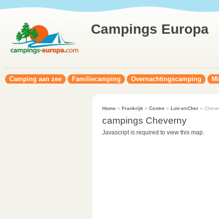
Campings Europa
Camping aan zee
Familiecamping
Overnachtingscamping
Mi
Home
»
Frankrijk
»
Centre
»
Loir-et-Cher
» Cheve
campings Cheverny
Javascript is required to view this map.