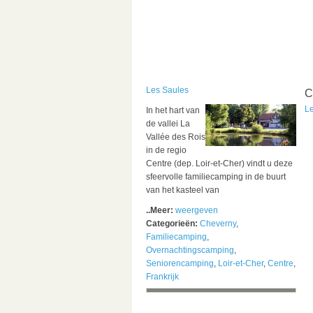
Les Saules
C
L
In het hart van
de vallei La
Vallée des Rois
in de regio
Centre (dep. Loir-et-Cher) vindt u deze
sfeervolle familiecamping in de buurt
van het kasteel van
..Meer:
weergeven
Categorieën:
Cheverny
,
Familiecamping
,
Overnachtingscamping
,
Seniorencamping
,
Loir-et-Cher
,
Centre
,
Frankrijk