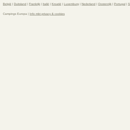
België
|
Duitsland
|
Frankrijk
|
Italië
|
Kroatië
|
Luxemburg
|
Nederland
|
Oostenrijk
|
Portugal
|
S
Campings Europa |
Info mbt privacy & cookies