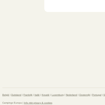
België
|
Duitsland
|
Frankrijk
|
Italië
|
Kroatië
|
Luxemburg
|
Nederland
|
Oostenrijk
|
Portugal
|
S
Campings Europa |
Info mbt privacy & cookies