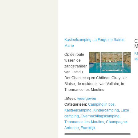
Kasteelcamping La Forge de Sainte
C
Marie
M
K
Op de route
M
tussen de
zandstranden
van Lac du
Der Chantecoq en Château Cirey-sur-
Blaise, de residentie van Voltaire, in
Thonnance-les-Moulins
..Meer:
weergeven
Categorieën:
Camping in bos
,
Kasteelcamping
,
Kindercamping
,
Luxe
camping
,
Overnachtingscamping
,
Thonnance-les-Moulins
,
Champagne-
Ardenne
,
Frankrijk