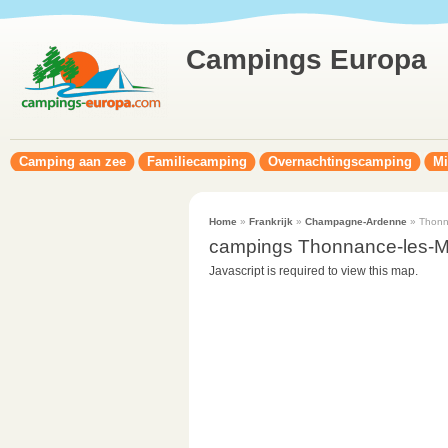
Campings Europa
Camping aan zee
Familiecamping
Overnachtingscamping
Mi
Home
»
Frankrijk
»
Champagne-Ardenne
» Thonn
campings Thonnance-les-M
Javascript is required to view this map.