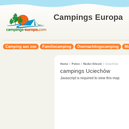
Campings Europa
Camping aan zee
Familiecamping
Overnachtingscamping
Mi
Home
»
Polen
»
Neder-Silezië
» Uciechów
campings Uciechów
Javascript is required to view this map.