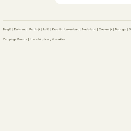
België
|
Duitsland
|
Frankrijk
|
Italië
|
Kroatië
|
Luxemburg
|
Nederland
|
Oostenrijk
|
Portugal
|
S
Campings Europa |
Info mbt privacy & cookies